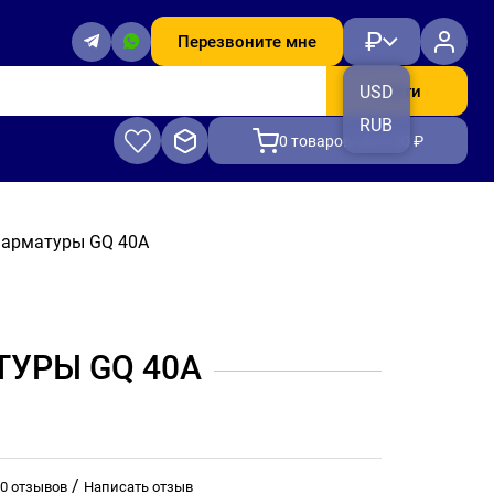
₽
Перезвоните мне
Найти
USD
RUB
0
товаров, на 0.00 ₽
 арматуры GQ 40A
ТУРЫ GQ 40A
/
0 отзывов
Написать отзыв