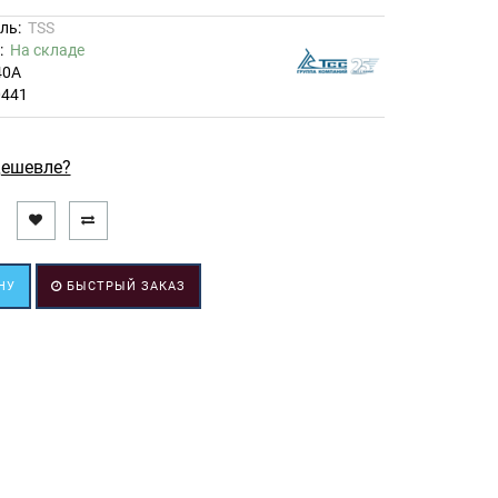
ль:
TSS
ь:
На складе
40A
0441
ешевле?
НУ
БЫСТРЫЙ ЗАКАЗ