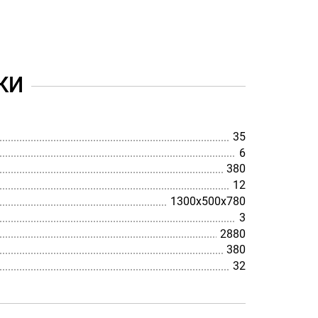
КИ
35
6
380
12
1300х500х780
3
2880
380
32