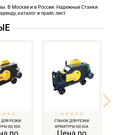
вы. В Москве и в России. Надежные Станки
аренду, каталог и прайс лист
ЫЕ
 ДЛЯ РЕЗКИ
СТАНОК ДЛЯ РЕЗКИ
СТАНО
УРЫ GQ 50A
АРМАТУРЫ GQ 42A
АРМАТ
на по
Цена по
Це