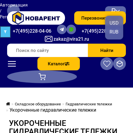
Авторизация
₽
/
Регистрация
Перезвоните мне
USD
+7(495)228-04-06
+7(495)228-06-56
RUB
zakaz@vira21.ru
Найти
Каталог
Складское оборудование
Гидравлические тележки
Укороченные гидравлические тележки
УКОРОЧЕННЫЕ
ГИДРАВЛИЧЕСКИЕ ТЕЛЕЖКИ