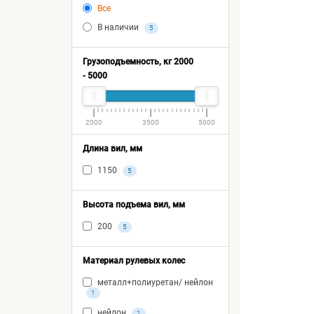
Все
В наличии
5
Грузоподъемность, кг
2000
-
5000
2000
3500
5000
Длина вил, мм
1150
5
Высота подъема вил, мм
200
5
Материал рулевых колес
металл+полиуретан/ нейлон
1
нейлон
1