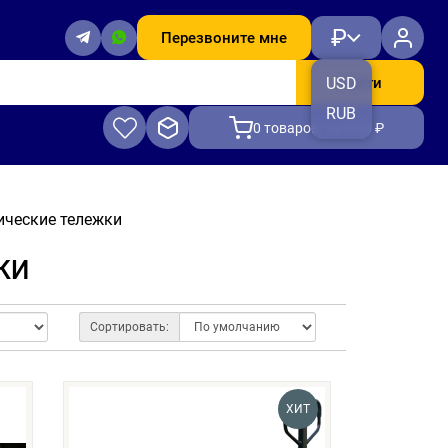
₽
Перезвоните мне
Найти
USD
RUB
0
товаров, на 0.00 ₽
ические тележки
КИ
Сортировать:
ХИТ