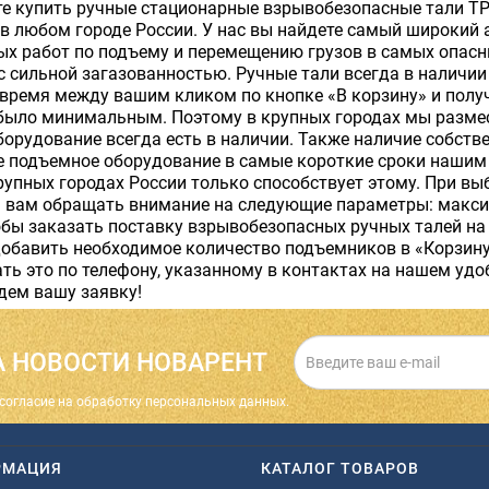
те купить ручные стационарные взрывобезопасные тали Т
в любом городе России. У нас вы найдете самый широкий 
х работ по подъему и перемещению грузов в самых опасны
с сильной загазованностью. Ручные тали всегда в наличи
 время между вашим кликом по кнопке «В корзину» и пол
было минимальным. Поэтому в крупных городах мы размес
орудование всегда есть в наличии. Также наличие собств
е подъемное оборудование в самые короткие сроки нашим 
рупных городах России только способствует этому. При в
 вам обращать внимание на следующие параметры: макси
бы заказать поставку взрывобезопасных ручных талей на
обавить необходимое количество подъемников в «Корзину»
ть это по телефону, указанному в контактах на нашем уд
дем вашу заявку!
 НОВОСТИ НОВАРЕНТ
cогласие на обработку персональных данных.
РМАЦИЯ
КАТАЛОГ ТОВАРОВ