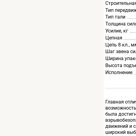
Строительна
Тип передви
Тип тали
Толщина сил
Усилие, кг
Цепная
Цепь 8 кл., м
Шаг звена си
Ширина упак
Высота подъ
Исполнение
Главная отли
возможность 
была достиг
взрывобезопа
движений и 
широкий выб