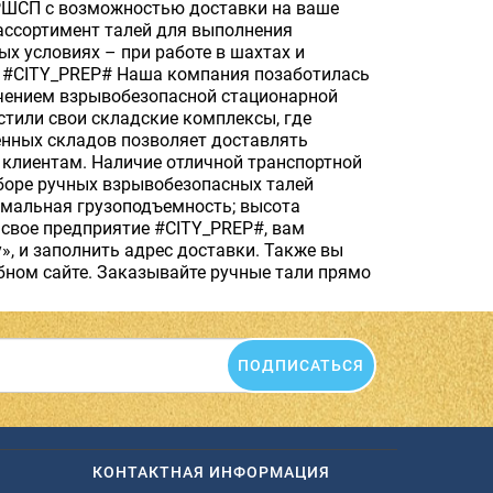
РШСП с возможностью доставки на ваше
ассортимент талей для выполнения
х условиях – при работе в шахтах и
и #CITY_PREP# Наша компания позаботилась
учением взрывобезопасной стационарной
тили свои складские комплексы, где
енных складов позволяет доставлять
клиентам. Наличие отличной транспортной
ыборе ручных взрывобезопасных талей
мальная грузоподъемность; высота
 свое предприятие #CITY_PREP#, вам
, и заполнить адрес доставки. Также вы
обном сайте. Заказывайте ручные тали прямо
ПОДПИСАТЬСЯ
КОНТАКТНАЯ ИНФОРМАЦИЯ