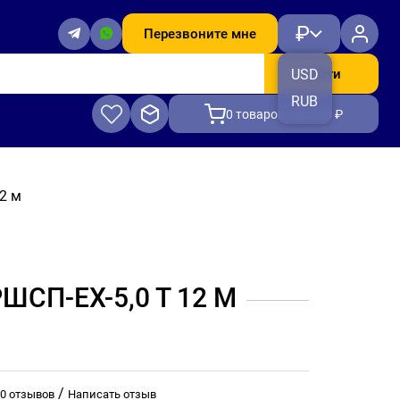
₽
Перезвоните мне
Найти
USD
RUB
0
товаров, на 0.00 ₽
2 м
СП-ЕХ-5,0 Т 12 М
/
0 отзывов
Написать отзыв