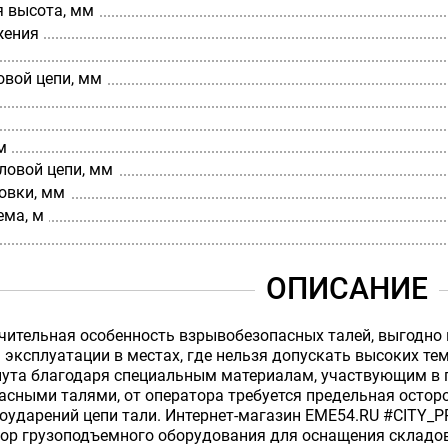
я высота, мм
жения
овой цепи, мм
м
ловой цепи, мм
овки, мм
ема, м
ОПИСАНИЕ
чительная особенность взрывобезопасных талей, выгодно
эксплуатации в местах, где нельзя допускать высоких тем
нута благодаря специальным материалам, участвующим в 
сными талями, от оператора требуется предельная осторо
соударений цепи тали. Интернет-магазин EME54.RU #CITY
ор грузоподъемного оборудования для оснащения складов,