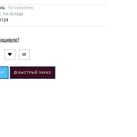
ль:
Tor industries
ь:
На складе
5124
ешевле?
НУ
БЫСТРЫЙ ЗАКАЗ