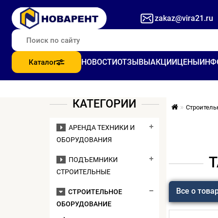
zakaz@vira21.ru
НОВОСТИ
ОТЗЫВЫ
АКЦИИ
ЦЕНЫ
ИНФ
Каталог
КАТЕГОРИИ
Строитель
АРЕНДА ТЕХНИКИ И
ОБОРУДОВАНИЯ
Т
ПОДЪЕМНИКИ
СТРОИТЕЛЬНЫЕ
Все о това
СТРОИТЕЛЬНОЕ
ОБОРУДОВАНИЕ