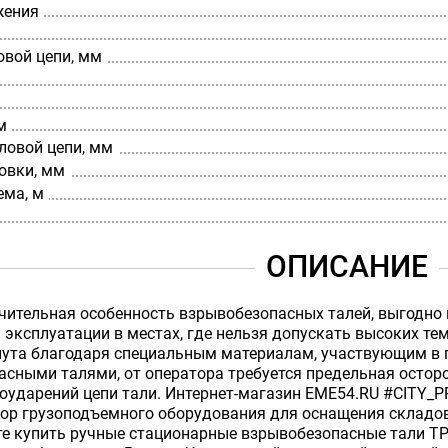
жения
овой цепи, мм
м
ловой цепи, мм
овки, мм
ема, м
ОПИСАНИЕ
чительная особенность взрывобезопасных талей, выгодно
эксплуатации в местах, где нельзя допускать высоких тем
нута благодаря специальным материалам, участвующим в 
сными талями, от оператора требуется предельная осторо
соударений цепи тали. Интернет-магазин EME54.RU #CITY
ор грузоподъемного оборудования для оснащения складов,
те купить ручные стационарные взрывобезопасные тали Т