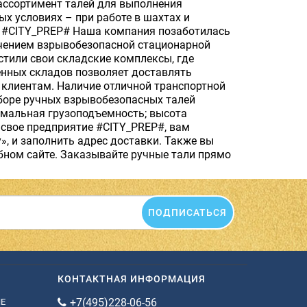
ассортимент талей для выполнения
х условиях – при работе в шахтах и
и #CITY_PREP# Наша компания позаботилась
учением взрывобезопасной стационарной
тили свои складские комплексы, где
енных складов позволяет доставлять
клиентам. Наличие отличной транспортной
ыборе ручных взрывобезопасных талей
мальная грузоподъемность; высота
 свое предприятие #CITY_PREP#, вам
, и заполнить адрес доставки. Также вы
обном сайте. Заказывайте ручные тали прямо
ПОДПИСАТЬСЯ
КОНТАКТНАЯ ИНФОРМАЦИЯ
+7(495)228-06-56
ИЕ