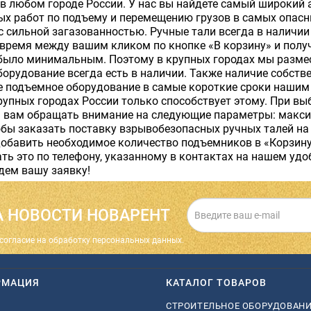
в любом городе России. У нас вы найдете самый широкий 
х работ по подъему и перемещению грузов в самых опасны
с сильной загазованностью. Ручные тали всегда в наличи
 время между вашим кликом по кнопке «В корзину» и пол
было минимальным. Поэтому в крупных городах мы размес
орудование всегда есть в наличии. Также наличие собств
е подъемное оборудование в самые короткие сроки нашим 
рупных городах России только способствует этому. При в
 вам обращать внимание на следующие параметры: макси
бы заказать поставку взрывобезопасных ручных талей на
обавить необходимое количество подъемников в «Корзину»
ть это по телефону, указанному в контактах на нашем уд
дем вашу заявку!
 НОВОСТИ НОВАРЕНТ
cогласие на обработку персональных данных.
РМАЦИЯ
КАТАЛОГ ТОВАРОВ
СТРОИТЕЛЬНОЕ ОБОРУДОВАН