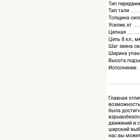
Тип передви
Тип тали
Толщина сил
Усилие, кг
Цепная
Цепь 8 кл., м
Шаг звена си
Ширина упак
Высота подъ
Исполнение
Главная отли
возможность 
была достиг
взрывобезопа
движений и 
широкий выб
нас вы може