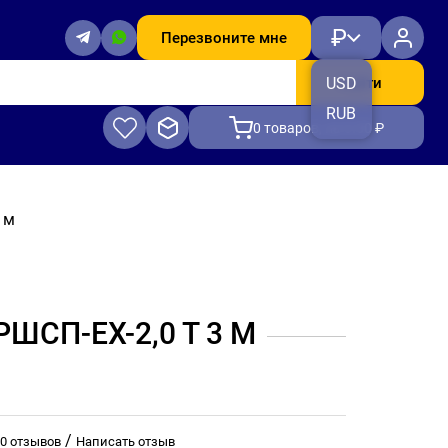
₽
Перезвоните мне
Найти
USD
RUB
0
товаров, на 0.00 ₽
 м
ШСП-ЕХ-2,0 Т 3 М
/
0 отзывов
Написать отзыв