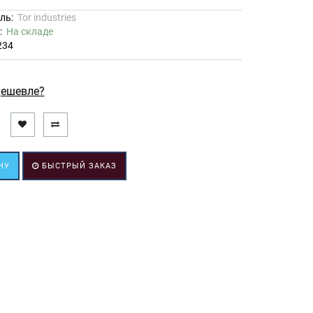
ль:
Tor industries
ь:
На складе
234
ешевле?
НУ
БЫСТРЫЙ ЗАКАЗ