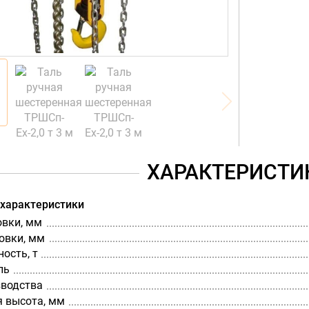
ХАРАКТЕРИСТИ
 характеристики
овки, мм
овки, мм
ость, т
ль
зводства
я высота, мм