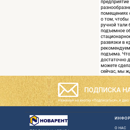
предприятие 
разнообразны
помещениях 
о том, чтобы
ручной тали 
подъемное об
стационарно
развязки в к
рекомендуем
подъема. Что
достаточно д
можете сдела
сейчас, мы ж
ПОДПИСКА НА
Нажимая на кнопку «Подписаться», я даю 
ИНФО
О НАС