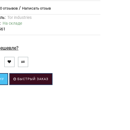
/
0 отзывов
Написать отзыв
ль:
Tor industries
ь:
На складе
561
ешевле?
НУ
БЫСТРЫЙ ЗАКАЗ