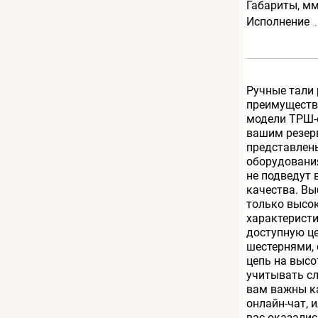
Габариты, м
Исполнение
Ручные тали 
преимущество
модели ТРШ-с
вашим резер
представлен
оборудования
не подведут 
качества. В
только высо
характерист
доступную ц
шестернями,
цепь на выс
учитывать с
вам важны ка
онлайн-чат, 
вас оказалис