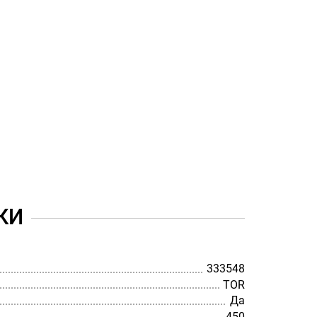
КИ
333548
TOR
Да
450