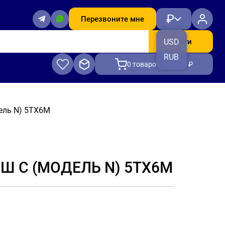
₽
Перезвоните мне
Найти
USD
RUB
0
товаров, на 0.00 ₽
ель N) 5ТХ6M
Ш C (МОДЕЛЬ N) 5ТХ6M