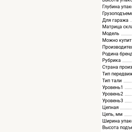
Глубина упак
Грузоподъемн
Для гаража
Матрица скл
Модель
Можно купит
Производите
Родина брен
Рубрика
Страна прои
Тип передви
Тип тали
Уровень1
Уровень2
Уровень3
Цепная
Цепь, мм
Ширина упак
Высота подъ