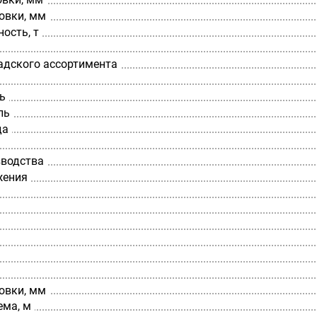
овки, мм
ость, т
адского ассортимента
ь
ль
да
зводства
жения
овки, мм
ема, м