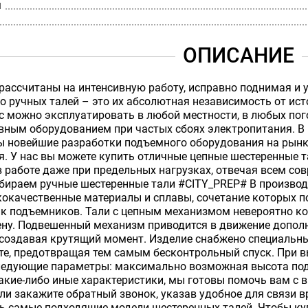
м
ОПИСАНИЕ
рассчитаны на интенсивную работу, исправно поднимая и 
 ручных талей – это их абсолютная независимость от ист
 можно эксплуатировать в любой местности, в любых пог
вным оборудованием при частых сбоях электропитания. В
ы новейшие разработки подъемного оборудования на рын
. У нас вы можете купить отличные цепные шестеренные 
в работе даже при предельных нагрузках, отвечая всем с
ыбираем ручные шестеренные тали #CITY_PREP# В производ
кокачественные материалы и сплавы, сочетание которых 
ик подъемников. Тали с цепным механизмом невероятно к
ену. Подвешенный механизм приводится в движение допол
 создавая крутящий момент. Изделие снабжено специал
оте, предотвращая тем самым бесконтрольный спуск. При 
ледующие параметры: максимально возможная высота под
кие-либо иные характеристики, мы готовы помочь вам с 
или закажите обратный звонок, указав удобное для связи 
ь самые подходящие модели шестеренных талей. Чтобы куп