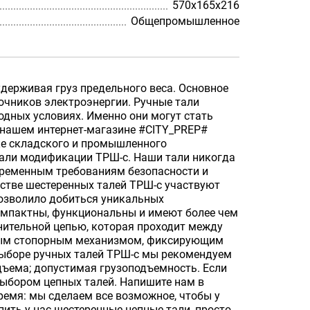
570х165х216
Общепромышленное
удерживая груз предельного веса. Основное
очников электроэнергии. Ручные тали
одных условиях. Именно они могут стать
 нашем интернет-магазине #CITY_PREP#
ке складского и промышленного
тали модификации ТРШ-с. Наши тали никогда
овременным требованиям безопасности и
стве шестеренных талей ТРШ-с участвуют
позволило добиться уникальных
омпактны, функциональны и имеют более чем
нительной цепью, которая проходит между
ьным стопорным механизмом, фиксирующим
выборе ручных талей ТРШ-с мы рекомендуем
ъема; допустимая грузоподъемность. Если
выбором цепных талей. Напишите нам в
время: мы сделаем все возможное, чтобы у
ить у нас шестеренные цепные тали, просто