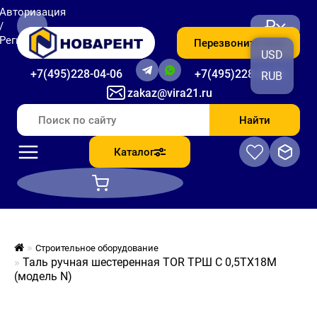
Авторизация
₽
/
Регистрация
Перезвоните мне
USD
+7(495)228-04-06
+7(495)228-06-56
RUB
zakaz@vira21.ru
Найти
Каталог
Строительное оборудование
Таль ручная шестеренная TOR ТРШ C 0,5ТХ18М
(модель N)