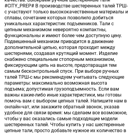
#CITY_PREP# В производстве шестеренных талей ТРШ-
с участвуют только высококачественные материалы и
сплавы, сочетание которых позволило добиться
уникальных характеристик подъемников. Тали с
цепным механизмом невероятно компактны,
функциональны и имеют более чем доступную цену.
Подвешенный механизм приводится в движение
дополнительной цепью, которая проходит между
шестернями, создавая крутящий момент. Изделие
снабжено специальным стопорным механизмом,
фиксирующим цепь на высоте, предотвращая тем
самым бесконтрольный спуск. При выборе ручных
талей ТРШ-с мы рекомендуем учитывать следующие
параметры: максимально возможная высота
подъема; допустимая грузоподъемность. Если вам
важны какие-либо иные характеристики, мы готовы
помочь вам с выбором цепных талей. Напишите нам в
онлайн-чат, или закажите обратный звонок, указав
удобное для связи время: мы сделаем все возможное,
чтобы у вас оказались самые подходящие модели
шестеренных талей. Чтобы купить у нас шестеренные
цепные тали, просто добавьте нужное их количество в