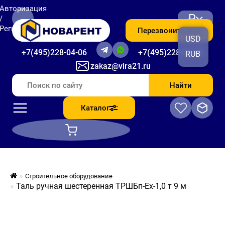
Авторизация
₽
/
Регистрация
Перезвоните мне
USD
+7(495)228-04-06
+7(495)228-06-56
RUB
zakaz@vira21.ru
Найти
Каталог
Строительное оборудование
Таль ручная шестеренная ТРШБп-Ех-1,0 т 9 м