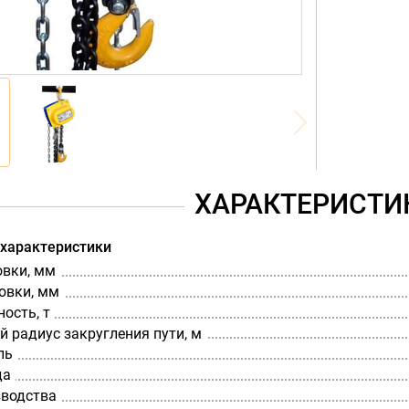
ХАРАКТЕРИСТИ
 характеристики
овки, мм
овки, мм
ость, т
 радиус закругления пути, м
ль
да
зводства