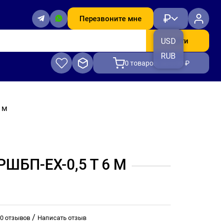
₽
Перезвоните мне
Найти
USD
RUB
0
товаров, на 0.00 ₽
 м
ШБП-ЕХ-0,5 Т 6 М
/
0 отзывов
Написать отзыв