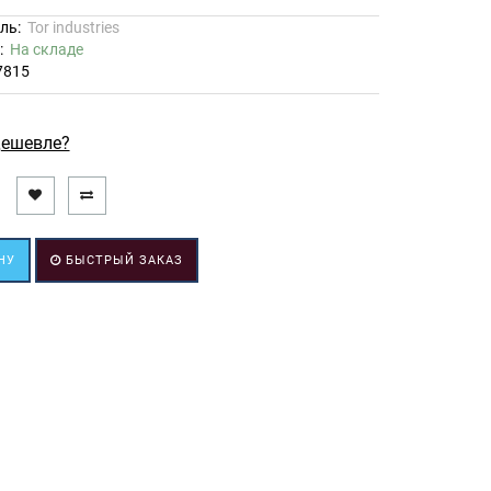
ль:
Tor industries
ь:
На складе
7815
ешевле?
НУ
БЫСТРЫЙ ЗАКАЗ