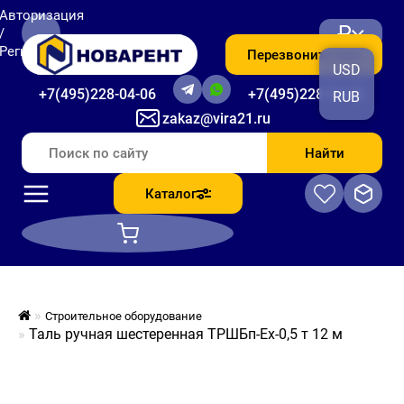
Авторизация
₽
/
Регистрация
Перезвоните мне
USD
+7(495)228-04-06
+7(495)228-06-56
RUB
zakaz@vira21.ru
Найти
Каталог
Строительное оборудование
Таль ручная шестеренная ТРШБп-Ех-0,5 т 12 м