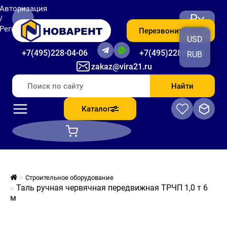
Авторизация
₽
/
Регистрация
Перезвоните мне
USD
+7(495)228-04-06
+7(495)228-06-56
RUB
zakaz@vira21.ru
Найти
Каталог
Строительное оборудование
Таль ручная червячная передвижная ТРЧП 1,0 т 6
м