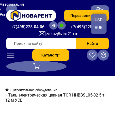
Авторизация
₽
/
Регистрация
Перезвоните мне
USD
+7(495)228-04-06
+7(495)228-06-56
RUB
zakaz@vira21.ru
Найти
Каталог
Строительное оборудование
Таль электрическая цепная TOR HHBBSL05-02 5 т
12 м УСВ