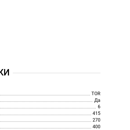
КИ
TOR
Да
6
415
270
400