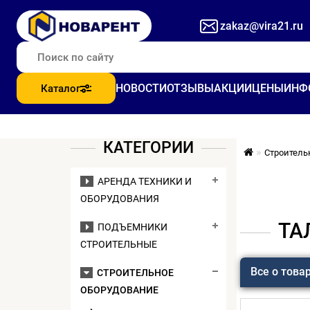
zakaz@vira21.ru
НОВОСТИ
ОТЗЫВЫ
АКЦИИ
ЦЕНЫ
ИНФ
Каталог
КАТЕГОРИИ
Строитель
АРЕНДА ТЕХНИКИ И
ОБОРУДОВАНИЯ
ТА
ПОДЪЕМНИКИ
СТРОИТЕЛЬНЫЕ
Все о това
СТРОИТЕЛЬНОЕ
ОБОРУДОВАНИЕ