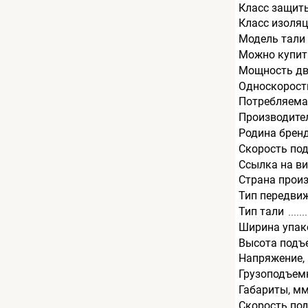
Класс защит
Класс изоля
Модель тали
Можно купит
Мощность дв
Односкорост
Потребляема
Производите
Родина брен
Скорость под
Ссылка на в
Страна прои
Тип передви
Тип тали
Ширина упак
Высота подъ
Напряжение,
Грузоподъемн
Габариты, м
Скорость по