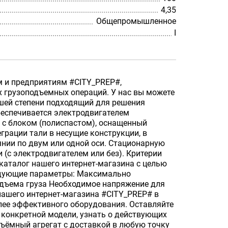
4,35
Общепромышленное
I
 и предприятиям #CITY_PREP#,
 грузоподъемных операций. У нас вы можете
ьшей степени подходящий для решения
беспечивается электродвигателем
р с блоком (полиспастом), оснащенный
рации тали в несущие конструкции, в
янии по двум или одной оси. Стационарную
 (с электродвигателем или без). Критерии
каталог нашего интернет-магазина с целью
едующие параметры: Максимально
дъема груза Необходимое напряжение для
ашего интернет-магазина #CITY_PREP# в
ее эффективного оборудования. Оставляйте
конкретной модели, узнать о действующих
дъёмный агрегат с доставкой в любую точку