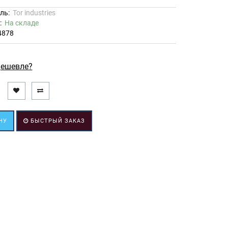
ль:
Tor industries
ь:
На складе
4878
ешевле?
НУ
БЫСТРЫЙ ЗАКАЗ