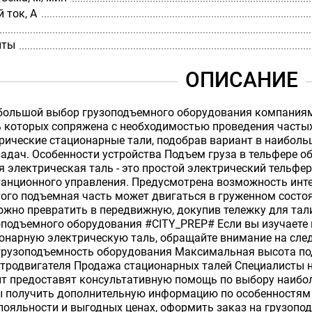
 ток, А
иты
ОПИСАНИЕ
большой выбор грузоподъемного оборудования компаниям
ь которых сопряжена с необходимостью проведения частых
рические стационарные тали, подобрав вариант в наибол
адач. Особенности устройства Подъем груза в тельфере о
 электрическая таль - это простой электрический тельфе
анционного управления. Предусмотрена возможность интег
того подъемная часть может двигаться в груженном состо
ожно превратить в передвижную, докупив тележку для тали
подъемного оборудования #CITY_PREP# Если вы изучаете 
ионарную электрическую таль, обращайте внимание на сл
грузоподъемность оборудования Максимальная высота по
ктродвигателя Продажа стационарных талей Специалисты н
т предоставят консультативную помощь по выбору наибол
бы получить дополнительную информацию по особенностям 
ояльности и выгодных ценах, оформить заказ на грузопо