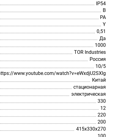
IP54
В
РА
Y
0,51
Да
1000
TOR Industries
Россия
10/5
https://www.youtube.com/watch?v=eWxdjU2SXIg
Китай
стационарная
электрическая
330
12
220
200
415х330х270
100