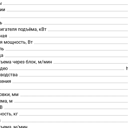
ы
ции
ь
игателя подъёма, кВт
ная
я мощность, Вт
ль
да
ъема через блок, м/мин
идео
зводства
жения
овки, мм
ема, м
 В
ость, кг
м
дъема, м/мин