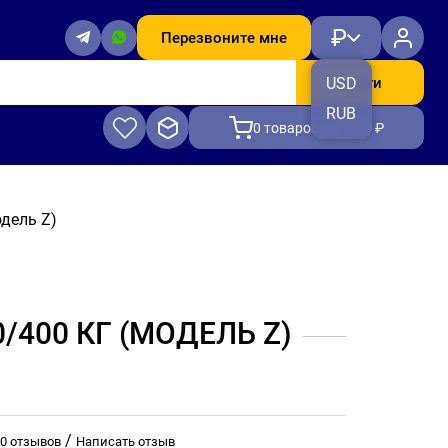
₽
Перезвоните мне
Найти
USD
RUB
0
товаров, на 0.00 ₽
одель Z)
/400 КГ (МОДЕЛЬ Z)
/
0 отзывов
Написать отзыв