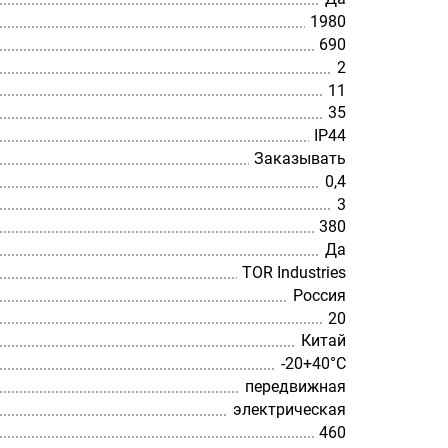
1980
690
2
11
35
IP44
Заказывать
0,4
3
380
Да
TOR Industries
Россия
20
Китай
-20+40°С
передвижная
электрическая
460