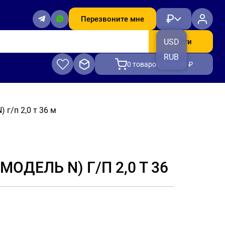
₽
Перезвоните мне
Найти
USD
RUB
0
товаров, на 0.00 ₽
 г/п 2,0 т 36 м
ОДЕЛЬ N) Г/П 2,0 Т 36