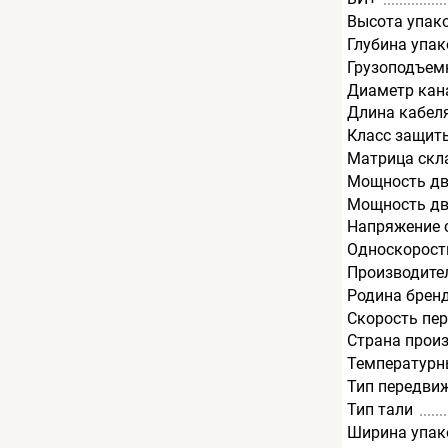
Высота упак
Глубина упак
Грузоподъемн
Диаметр кан
Длина кабеля
Класс защит
Матрица скл
Мощность дв
Мощность дв
Напряжение с
Односкорост
Производите
Родина брен
Скорость пе
Страна прои
Температурн
Тип передви
Тип тали
Ширина упак