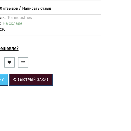
/
0 отзывов
Написать отзыв
ль:
Tor industries
ь:
На складе
236
ешевле?
НУ
БЫСТРЫЙ ЗАКАЗ