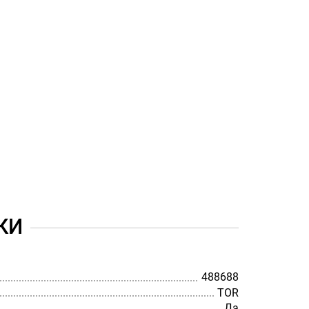
КИ
488688
TOR
Да