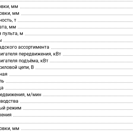
овки, мм
овки, мм
ость, т
ата, мм
 пульта, м
ы
адского ассортимента
игателя передвижения, кВт
игателя подъёма, кВт
иловой цепи, В
ная
ль
да
редвижения, м/мин
зводства
ый режим
жения
овки, мм