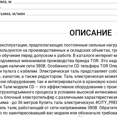
ема, м
м
дъема, м/мин
ОПИСАНИЕ
эксплуатации, предполагающих постоянные сильные нагру
пользуются на производственных и складских объектах, 
 обучения перед допуском к работе. В каталоге интернет
подъемных механизмов производства бренда TOR. Это над
щие наличие сети 380В. Особенности CD тельфера TOR Оп
и пульта с кабелем. Электрическая таль представляет соб
, канатом, а также редуктором. Таль электрическая може
ое оборудование, так и интегрироваться в крановую кон
я Тали модели CD – это эффективное оборудование с прои
грузоподъемного процесса в условиях высокой интенсивно
ь блочный электротельфер с различными характеристиками
ема - до 36 метров Купить таль электрическую #CITY_PR
ль тали, работающей от сети напряжением 380В. Обратите
 по заинтересовавшей вас модели или обозначьте требов