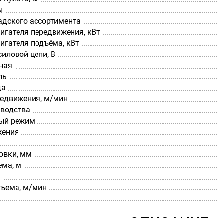
ы
адского ассортимента
игателя передвижения, кВт
игателя подъёма, кВт
иловой цепи, В
ная
ль
да
редвижения, м/мин
зводства
ый режим
жения
овки, мм
ема, м
м
дъема, м/мин