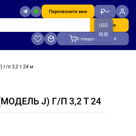
₽
Перезвоните мне
Найти
USD
RUB
0
товаров, на 0.00 ₽
г/п 3,2 т 24 м
ОДЕЛЬ J) Г/П 3,2 Т 24