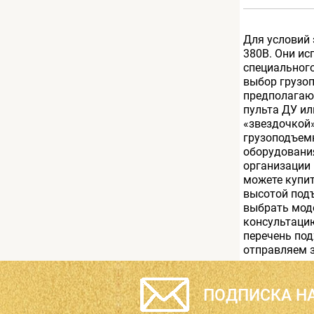
Для условий 
380В. Они ис
специального
выбор грузо
предполагаю
пульта ДУ ил
«звездочкой»
грузоподъемн
оборудовани
организации 
можете купит
высотой подъ
выбрать моде
консультацию
перечень по
отправляем 
ПОДПИСКА НА