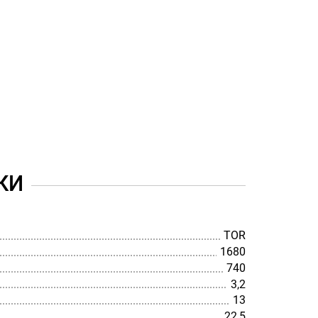
КИ
TOR
1680
740
3,2
13
22,5