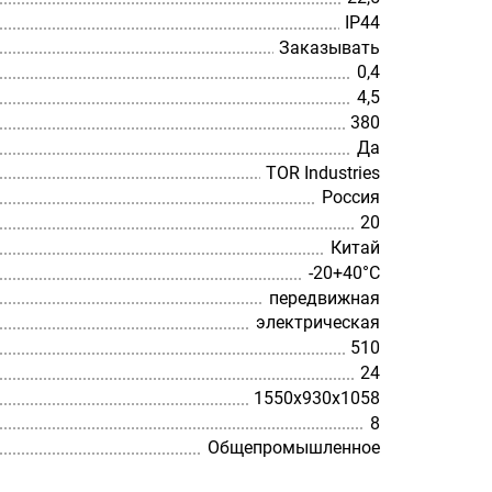
IP44
Заказывать
0,4
4,5
380
Да
TOR Industries
Россия
20
Китай
-20+40°С
передвижная
электрическая
510
24
1550х930х1058
8
Общепромышленное