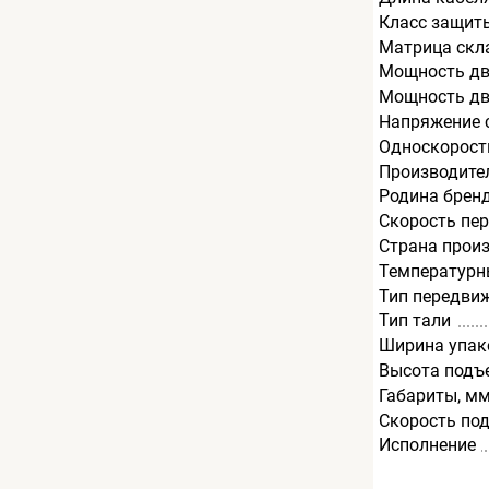
Класс защит
Матрица скл
Мощность дв
Мощность дв
Напряжение с
Односкорост
Производите
Родина брен
Скорость пе
Страна прои
Температурн
Тип передви
Тип тали
Ширина упак
Высота подъ
Габариты, м
Скорость по
Исполнение