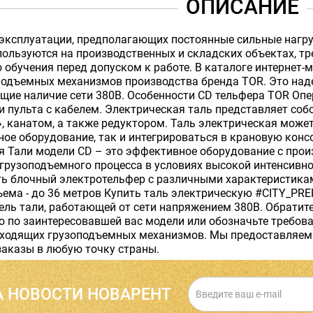
ОПИСАНИЕ
эксплуатации, предполагающих постоянные сильные нагру
пользуются на производственных и складских объектах, 
 обучения перед допуском к работе. В каталоге интернет
подъемных механизмов производства бренда TOR. Это над
щие наличие сети 380В. Особенности CD тельфера TOR Оп
и пульта с кабелем. Электрическая таль представляет соб
, канатом, а также редуктором. Таль электрическая може
ое оборудование, так и интегрироваться в крановую кон
я Тали модели CD – это эффективное оборудование с прои
грузоподъемного процесса в условиях высокой интенсивно
ь блочный электротельфер с различными характеристиками
ема - до 36 метров Купить таль электрическую #CITY_PR
ль тали, работающей от сети напряжением 380В. Обратите
 по заинтересовавшей вас модели или обозначьте требов
дходящих грузоподъемных механизмов. Мы предоставляем 
заказы в любую точку страны.
 НОВОСТИ НОВАРЕНТ