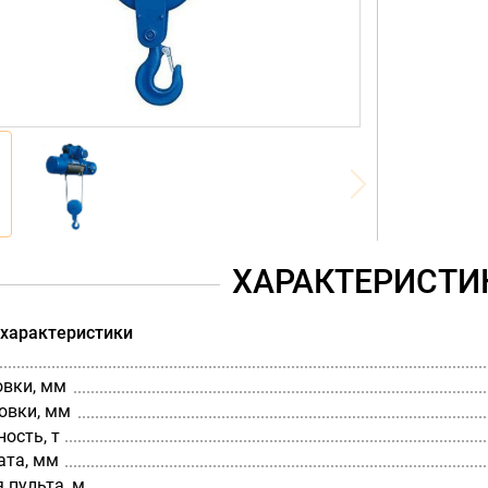
ХАРАКТЕРИСТИ
 характеристики
овки, мм
овки, мм
ость, т
ата, мм
 пульта, м