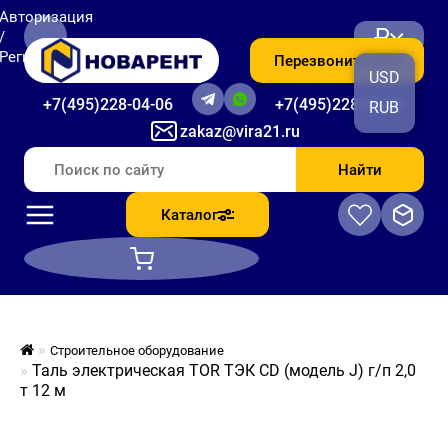
Авторизация
₽
/
Регистрация
Перезвоните мне
USD
+7(495)228-04-06
+7(495)228-06-56
RUB
zakaz@vira21.ru
Найти
Каталог
Строительное оборудование
Таль электрическая TOR ТЭК CD (модель J) г/п 2,0
т 12 м