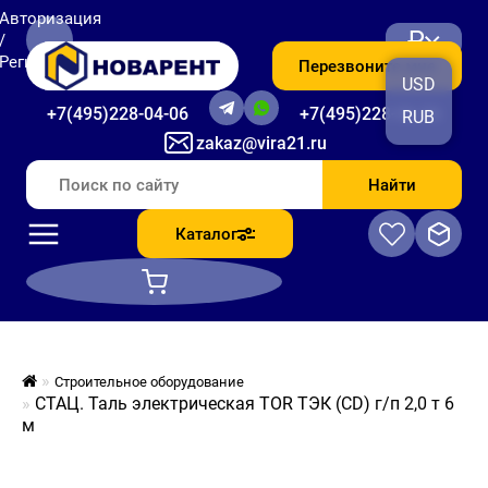
Авторизация
₽
/
Регистрация
Перезвоните мне
USD
+7(495)228-04-06
+7(495)228-06-56
RUB
zakaz@vira21.ru
Найти
Каталог
Строительное оборудование
СТАЦ. Таль электрическая TOR ТЭК (CD) г/п 2,0 т 6
м