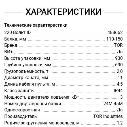
ХАРАКТЕРИСТИКИ
Технические характеристики
220 Вольт ID
488662
Балка, мм
110-150
Бренд
TOR
ВИ+
Да
Высота упаковки, мм
930
Глубина упаковки, мм
690
Грузоподъемность, т
2,0
Диаметр каната, мм
11
Длина кабеля пульта, м
4,5
Класс защиты
IP44
Мощность двигателя подъёма, кВт
3
Номер двутавровой балки
24М-45М
Односкоростная
Да
Производитель
TOR Industries
Радиус закругления монорельса, м
1,2