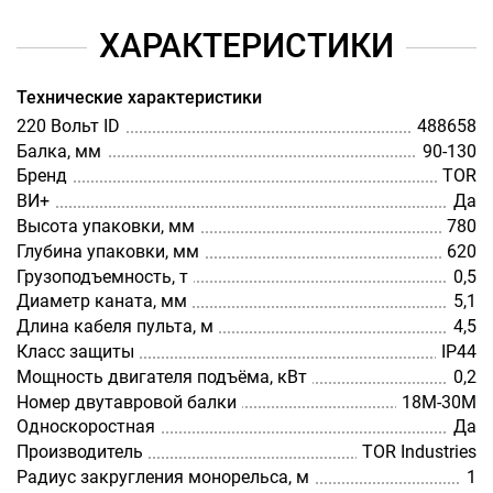
ХАРАКТЕРИСТИКИ
Технические характеристики
220 Вольт ID
488658
Балка, мм
90-130
Бренд
TOR
ВИ+
Да
Высота упаковки, мм
780
Глубина упаковки, мм
620
Грузоподъемность, т
0,5
Диаметр каната, мм
5,1
Длина кабеля пульта, м
4,5
Класс защиты
IP44
Мощность двигателя подъёма, кВт
0,2
Номер двутавровой балки
18М-30М
Односкоростная
Да
Производитель
TOR Industries
Радиус закругления монорельса, м
1