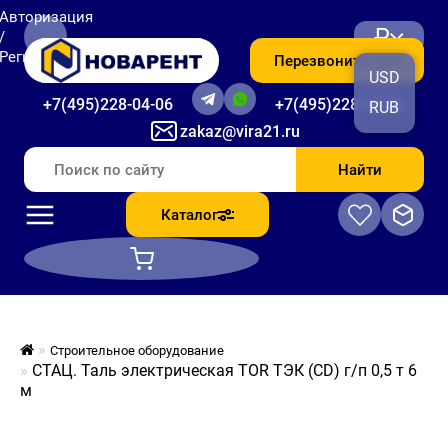
Авторизация
₽
/
Регистрация
Перезвоните мне
USD
+7(495)228-04-06
+7(495)228-06-56
RUB
zakaz@vira21.ru
Найти
Каталог
Строительное оборудование
СТАЦ. Таль электрическая TOR ТЭК (CD) г/п 0,5 т 6
м