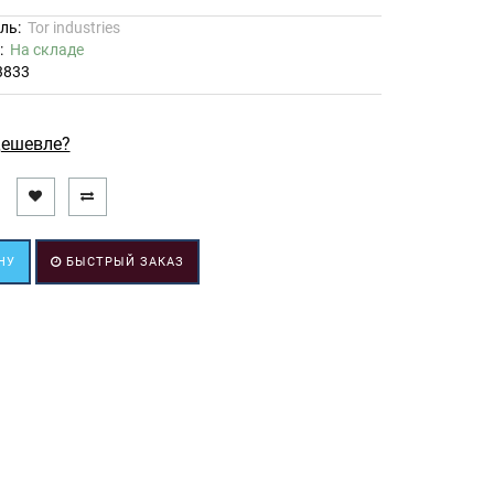
ль:
Tor industries
ь:
На складе
3833
ешевле?
НУ
БЫСТРЫЙ ЗАКАЗ