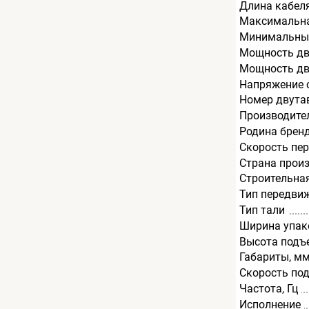
Длина кабеля
Максимальная
Минимальный
Мощность дв
Мощность дв
Напряжение с
Номер двута
Производите
Родина брен
Скорость пе
Страна прои
Строительна
Тип передви
Тип тали
Ширина упак
Высота подъ
Габариты, м
Скорость по
Частота, Гц
Исполнение