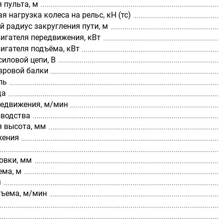
 пульта, м
 нагрузка колеса на рельс, кН (тс)
 радиус закругления пути, м
игателя передвижения, кВт
игателя подъёма, кВт
иловой цепи, В
вровой балки
ль
да
редвижения, м/мин
зводства
я высота, мм
жения
овки, мм
ема, м
м
дъема, м/мин