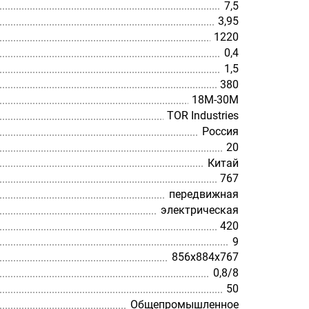
7,5
3,95
1220
0,4
1,5
380
18М-30М
TOR Industries
Россия
20
Китай
767
передвижная
электрическая
420
9
856х884х767
0,8/8
50
Общепромышленное