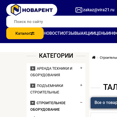
zakaz@vira21.ru
НОВОСТИ
ОТЗЫВЫ
АКЦИИ
ЦЕНЫ
ИНФ
Каталог
КАТЕГОРИИ
Строитель
АРЕНДА ТЕХНИКИ И
ОБОРУДОВАНИЯ
ТАЛ
ПОДЪЕМНИКИ
СТРОИТЕЛЬНЫЕ
Все о това
СТРОИТЕЛЬНОЕ
ОБОРУДОВАНИЕ