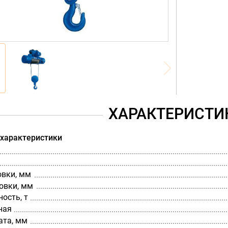
ХАРАКТЕРИСТИ
 характеристики
овки, мм
овки, мм
ость, т
ная
ата, мм