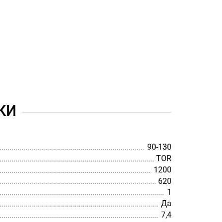
КИ
90-130
TOR
1200
620
1
Да
7,4