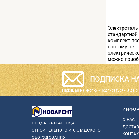
Электроталь 
стандартной
комплект пос
поэтому нет 
электрическ
можно приобр
ПОДПИСКА НА
Нажимая на кнопку «Подписаться», я даю 
ИНФО
О НАС
ПРОДАЖА И АРЕНДА
ДОСТАВ
СТРОИТЕЛЬНОГО И СКЛАДСКОГО
КОНТА
ОБОРУДОВАНИЯ.