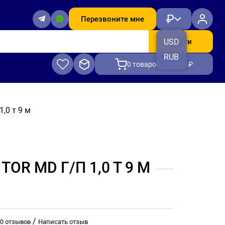
₽
Перезвоните мне
Найти
USD
RUB
0
товаров, на 0.00 ₽
,0 т 9 м
R MD Г/П 1,0 Т 9 М
/
0 отзывов
Написать отзыв