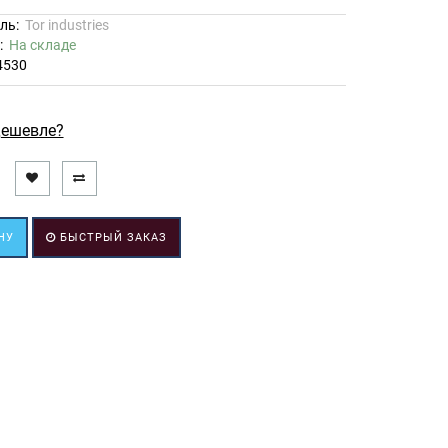
ль:
Tor industries
ь:
На складе
4530
ешевле?
НУ
БЫСТРЫЙ ЗАКАЗ