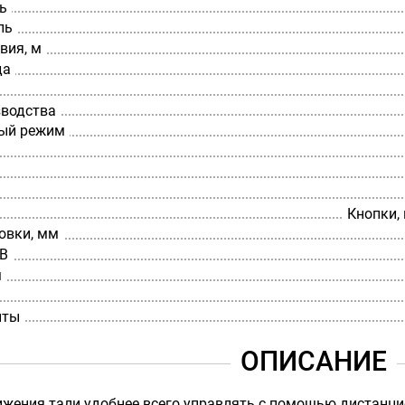
ь
ль
вия, м
да
зводства
ый режим
Кнопки,
овки, мм
 В
м
иты
ОПИСАНИЕ
ения тали удобнее всего управлять с помощью дистанцио