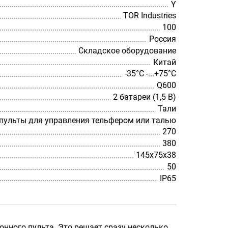
Y
TOR Industries
100
Россия
Складское оборудование
Китай
-35°С -...+75°С
Q600
2 батареи (1,5 В)
Тали
 пульты для управления тельфером или талью
270
380
145х75х38
50
IP65
нного пульта. Это решает сразу несколько