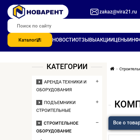
zakaz@vira21.ru
НОВОСТИ
ОТЗЫВЫ
АКЦИИ
ЦЕНЫ
ИНФ
Каталог
КАТЕГОРИИ
Строитель
АРЕНДА ТЕХНИКИ И
ОБОРУДОВАНИЯ
КОМП
ПОДЪЕМНИКИ
СТРОИТЕЛЬНЫЕ
Все о това
СТРОИТЕЛЬНОЕ
ОБОРУДОВАНИЕ