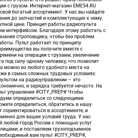
ии с грузом. Интернет-магазин EME54.RU
вой богатый ассортимент. У нас вы найдете
ания до запчастей и комплектующих к нему.
упной цене. Принцип работы радиопульта
ым интерфейсом. Благодаря этому работать с
знания строповщика, чтобы без проблем
аботы. Пульт работает по принципу
преимущества вы получите вместе с
емени на операции с грузами; увеличение
а под силу одному человеку, что позволит
а можно из любого удобного места на
аже в самых сложных трудовых условиях:
 пультом на радиоуправлении – это
ономично, и зарядка требуется нечасто. На
ульт управления #CITY_PREP# Чтобы
ендуем определиться со следующими
ожете определиться, обратитесь в нашу
 сориентироваться в ассортименте, и
менно для ваших условий труда. У нас
й любой город России с помощью услуг
лицами, и поставляем грузоподъемное
необходимый вам пульт #CITY_PREP#,