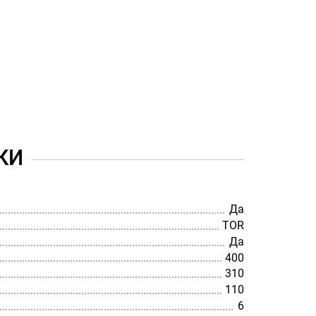
КИ
Да
TOR
Да
400
310
110
6