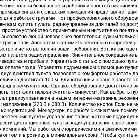
ечение полной безопасности рабочих и простота манипуляц
промышленных и складских помещений представляет вам с
но для работы с грузами – от профессионального оборудов
м вам купить пульты радиоуправления для талей по дост
 простое устройство с примитивным и интуитивно понятн
абсолютно любой человек без подготовки: нужны только 
 груз к тали. Аппарат может иметь несколько скоростей р
ыстро и четко выполняя ваши требования. Вот, какие еще 
м пультом радиоуправления: Значительное сокращение вр
зводства и прибыли; Управиться с талью с помощью пульт
а оплате труда. Управлять подъемником с помощью пульт
диус действия пульта позволяет с комфортом работать д
величина достигает 100 м. Единственный нюанс в работе с
аряд аккумуляторов. Однако, оборудование достаточно эк
ств, этот факт нельзя считать «минусом». Как выбрать п
ульт радиоуправления в нашем интернет-магазине, реком
 напряжение (220 В и 380 В). Количество кнопок Если не м
консультацией. Менеджеры по работе с клиентами помогут
чественные пульты управления талью, которые подойдут и
рести дистанционные пульты радиоуправления с доставко
х компаний. Мы работаем с юридическими и физическими 
 оптом и в розницу в минимальные сроки. Чтобы купить 