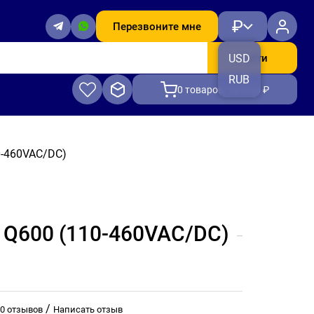
₽
Перезвоните мне
Найти
USD
RUB
0
товаров, на 0.00 ₽
0-460VAC/DC)
600 (110-460VAC/DC)
/
0 отзывов
Написать отзыв