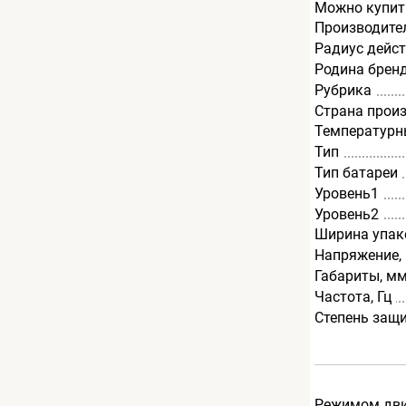
Можно купит
Производите
Радиус дейст
Родина брен
Рубрика
Страна прои
Температурн
Тип
Тип батареи
Уровень1
Уровень2
Ширина упак
Напряжение,
Габариты, м
Частота, Гц
Степень защ
Режимом движ