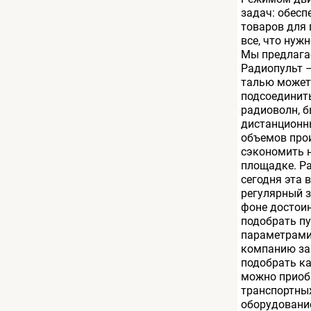
задач: обесп
товаров для 
все, что нуж
Мы предлагае
Радиопульт –
талью может 
подсоединить
радиоволн, б
дистанционны
объемов прои
сэкономить н
площадке. Ра
сегодня эта 
регулярный з
фоне достоин
подобрать п
параметрами:
компанию за 
подобрать ка
можно приоб
транспортны
оборудование