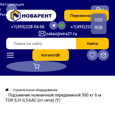
Авторизация
₽
/
Регистрация
Перезвоните мне
USD
+7(495)228-04-06
+7(495)228-06-56
RUB
zakaz@vira21.ru
Найти
Каталог
Строительное оборудование
Подъемник ножничный передвижной 500 кг 6 м
TOR SJY-0,5-6AC (от сети) (Y)