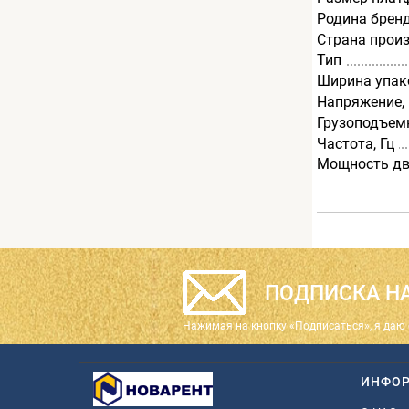
Родина брен
Страна прои
Тип
Ширина упак
Напряжение,
Грузоподъемн
Частота, Гц
Мощность дв
ПОДПИСКА НА
Нажимая на кнопку «Подписаться», я даю 
ИНФО