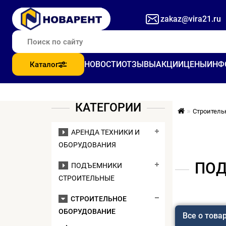
zakaz@vira21.ru
НОВОСТИ
ОТЗЫВЫ
АКЦИИ
ЦЕНЫ
ИНФ
Каталог
КАТЕГОРИИ
Строитель
АРЕНДА ТЕХНИКИ И
ОБОРУДОВАНИЯ
ПОД
ПОДЪЕМНИКИ
СТРОИТЕЛЬНЫЕ
СТРОИТЕЛЬНОЕ
ОБОРУДОВАНИЕ
Все о това