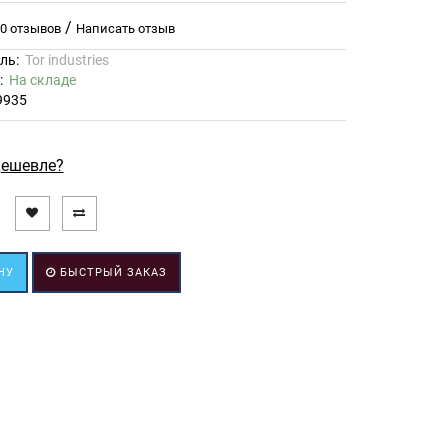
/
0 отзывов
Написать отзыв
ль:
Tor industries
ь:
На складе
9935
ешевле?
НУ
БЫСТРЫЙ ЗАКАЗ