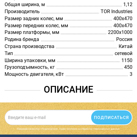
Общая ширина, м
1,12
Производитель
TOR Industries
Размер задних колес, мм
400х470
Размер передних колес, мм
400х470
Размер платформы, мм
2200х1000
Родина бренда
Россия
Страна производства
Китай
Тип
сетевой
Ширина упаковки, мм
1150
Грузоподъемность, кг
450
Мощность двигателя, кВт
3
ОПИСАНИЕ
ПОДПИСАТЬСЯ
Нажимая на кнопку «Подписаться», я даю cогласие на обработку персональных данных.