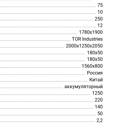
75
10
250
12
1780х1900
TOR Industries
2000х1250х2050
180х50
180х50
1560х800
Россия
Китай
аккумуляторный
1250
220
140
50
2,2