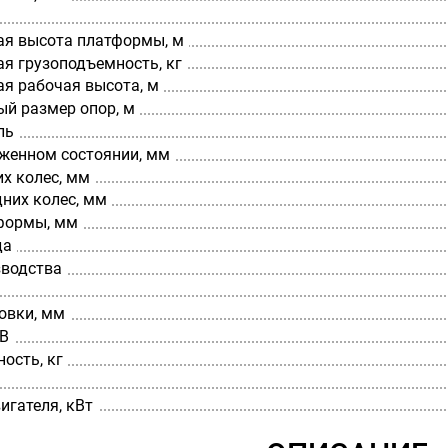
я высота платформы, м
я грузоподъемность, кг
я рабочая высота, м
й размер опор, м
ль
оженном состоянии, мм
х колес, мм
них колес, мм
формы, мм
да
зводства
овки, мм
 В
ость, кг
игателя, кВт