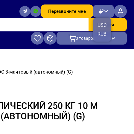
₽
Перезвоните мне
Найти
USD
RUB
0
товаров, на 0.00 ₽
C 3-мачтовый (автономный) (G)
ЧЕСКИЙ 250 КГ 10 М
 (АВТОНОМНЫЙ) (G)