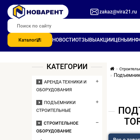
zakaz@vira21.ru
НОВОСТИ
ОТЗЫВЫ
АКЦИИ
ЦЕНЫ
ИНФ
Каталог
КАТЕГОРИИ
Строитель
Подъемник
АРЕНДА ТЕХНИКИ И
ОБОРУДОВАНИЯ
ПОДЪЕМНИКИ
ПОД
СТРОИТЕЛЬНЫЕ
TO
СТРОИТЕЛЬНОЕ
ОБОРУДОВАНИЕ
Все о това