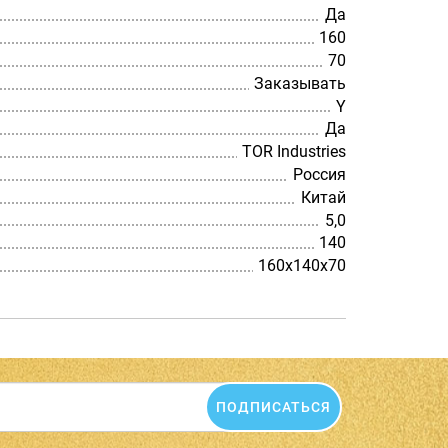
Да
160
70
Заказывать
Y
Да
TOR Industries
Россия
Китай
5,0
140
160х140х70
ПОДПИСАТЬСЯ