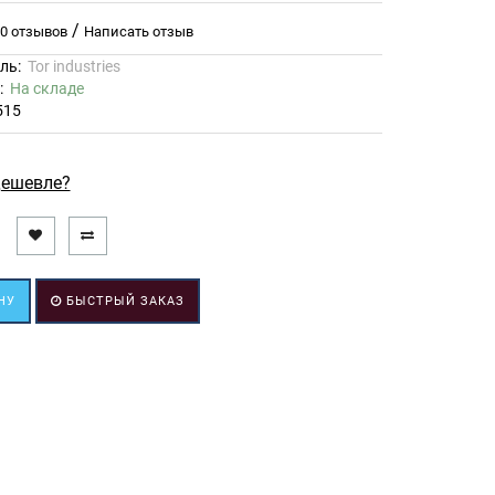
/
0 отзывов
Написать отзыв
ль:
Tor industries
ь:
На складе
515
ешевле?
НУ
БЫСТРЫЙ ЗАКАЗ