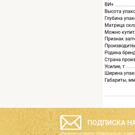
ВИ+
Высота упак
Глубина упак
Матрица скл
Можно купит
Признак зап
Производите
Родина брен
Страна прои
Усилие, т
Ширина упак
Габариты, м
ПОДПИСКА НА
Нажимая на кнопку «Подписаться», я даю 