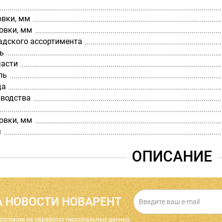
овки, мм
овки, мм
адского ассортимента
ь
части
ль
да
зводства
овки, мм
м
ОПИСАНИЕ
 НОВОСТИ НОВАРЕНТ
cогласие на обработку персональных данных.