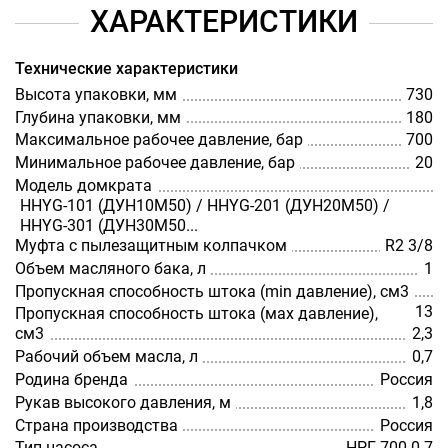
ХАРАКТЕРИСТИКИ
Технические характеристики
Высота упаковки, мм
730
Глубина упаковки, мм
180
Максимальное рабочее давление, бар
700
Минимальное рабочее давление, бар
20
Модель домкрата
HHYG-101 (ДУН10М50) / HHYG-201 (ДУН20М50) /
HHYG-301 (ДУН30М50...
Муфта с пылезащитным колпачком
R2 3/8
Объем масляного бака, л
1
Пропускная способность штока (min давление), см3
13
Пропускная способность штока (мах давление),
см3
2,3
Рабочий объем масла, л
0,7
Родина бренда
Россия
Рукав высокого давления, м
1,8
Страна производства
Россия
Тип насоса
НРГ 700-0.7