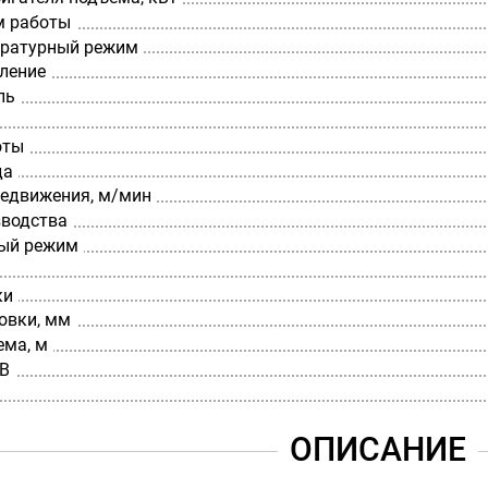
м работы
ературный режим
вление
ль
оты
да
редвижения, м/мин
зводства
ый режим
ки
овки, мм
ема, м
 В
ОПИСАНИЕ