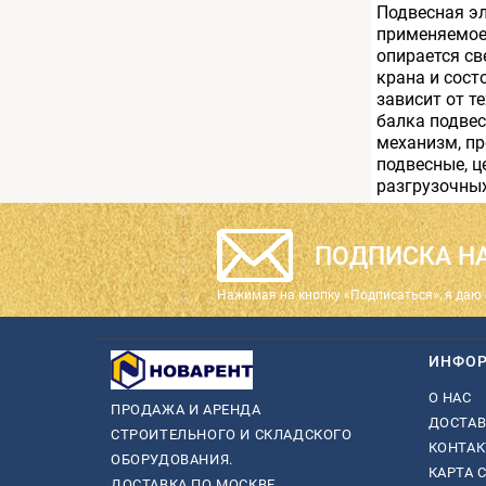
Подвесная эл
применяемое 
опирается св
крана и сост
зависит от т
балка подвес
механизм, пр
подвесные, ц
разгрузочных
ПОДПИСКА НА
Нажимая на кнопку «Подписаться», я даю 
ИНФО
О НАС
ПРОДАЖА И АРЕНДА
ДОСТАВ
СТРОИТЕЛЬНОГО И СКЛАДСКОГО
КОНТА
ОБОРУДОВАНИЯ.
КАРТА 
ДОСТАВКА ПО МОСКВЕ