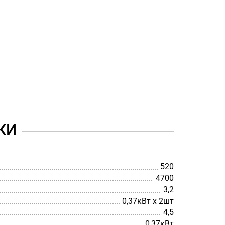
КИ
520
4700
3,2
0,37кВт х 2шт
4,5
0,37кВт