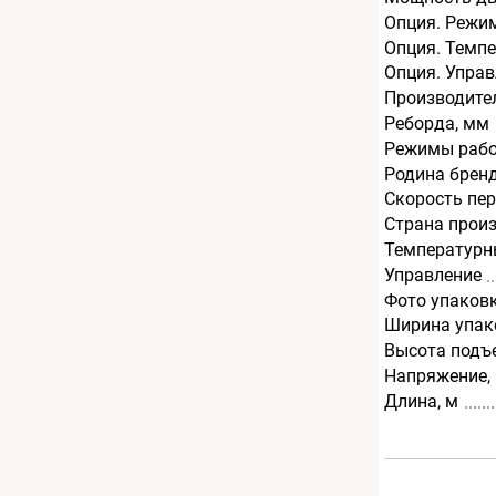
Опция. Режи
Опция. Темп
Опция. Упра
Производите
Реборда, мм
Режимы раб
Родина брен
Скорость пе
Страна прои
Температурн
Управление
Фото упаков
Ширина упак
Высота подъ
Напряжение,
Длина, м