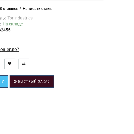
/
0 отзывов
Написать отзыв
ль:
Tor industries
ь:
На складе
32455
ешевле?
НУ
БЫСТРЫЙ ЗАКАЗ