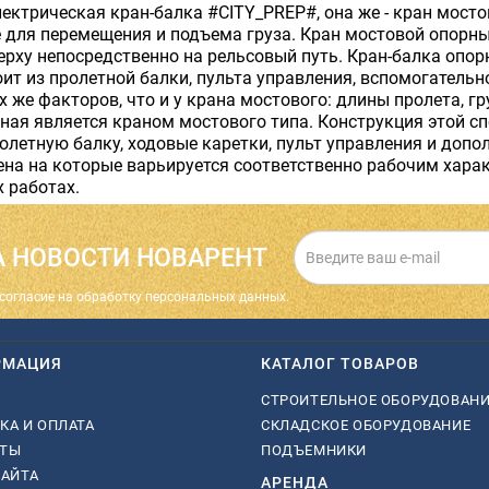
ектрическая кран-балка #CITY_PREP#, она же - кран мосто
для перемещения и подъема груза. Кран мостовой опорный 
ерху непосредственно на рельсовый путь. Кран-балка опор
оит из пролетной балки, пульта управления, вспомогатель
ех же факторов, что и у крана мостового: длины пролета, 
ная является краном мостового типа. Конструкция этой с
олетную балку, ходовые каретки, пульт управления и допо
ена на которые варьируется соответственно рабочим хара
 работах.
 НОВОСТИ НОВАРЕНТ
cогласие на обработку персональных данных.
РМАЦИЯ
КАТАЛОГ ТОВАРОВ
СТРОИТЕЛЬНОЕ ОБОРУДОВАН
КА И ОПЛАТА
СКЛАДСКОЕ ОБОРУДОВАНИЕ
КТЫ
ПОДЪЕМНИКИ
САЙТА
АРЕНДА