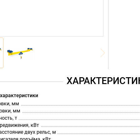
ХАРАКТЕРИСТИ
 характеристики
овки, мм
овки, мм
ость, т
редвижения, кВт
сстояние двух рельс, м
игателя подъёма, кВт