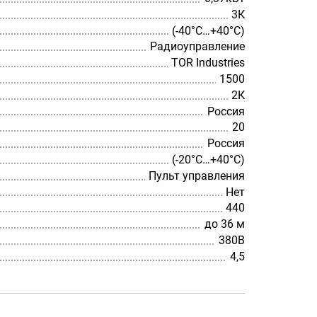
3К
(-40°C…+40°C)
Радиоуправление
TOR Industries
1500
2К
Россия
20
Россия
(-20°C…+40°C)
Пульт управления
Нет
440
до 36 м
380В
4,5