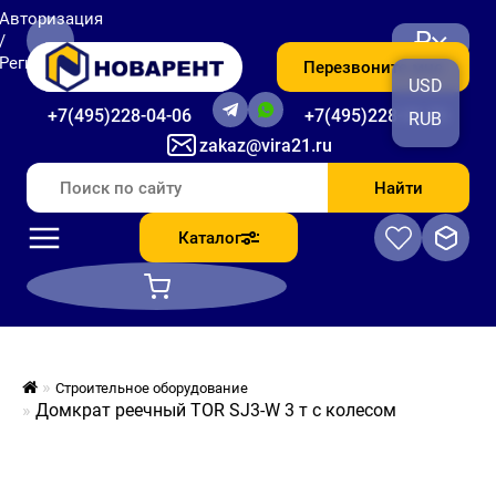
Авторизация
₽
/
Регистрация
Перезвоните мне
USD
+7(495)228-04-06
+7(495)228-06-56
RUB
zakaz@vira21.ru
Найти
Каталог
Строительное оборудование
Домкрат реечный TOR SJ3-W 3 т с колесом