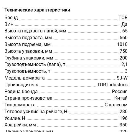
Технические характеристики
Бренд
TOR
ВИ+
Да
Высота подхвата лапой, мм
65
Высота подхвата, мм
660
Высота подъема, мм
1010
Высота упаковки, мм
750
Глубина упаковки, мм
200
Грузоподъемность (лапа), т
2,1
Грузоподъемность, т
3
Модель домкрата
SJ-W
Производитель
TOR Industries
Родина бренда
Россия
Страна производства
Китай
Тип домкрата
С колесом
Тяговое усилие на рычаге, Н
280
Усилие, Н
196
Ход рейки, мм
350
Ширина упаковки, мм
220