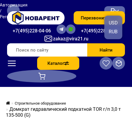
Авторизация
₽
/
Регистрация
Перезвоните мне
USD
+7(495)228-04-06
+7(495)228-06-56
RUB
zakaz@vira21.ru
Найти
Каталог
Строительное оборудование
Домкрат гидравлический подкатной TOR г/п 3,0 т
135-500 (G)