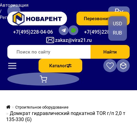
Авторизация
₽
/
Регистрация
Перезвоните мне
USD
+7(495)228-04-06
+7(495)228-06-56
RUB
zakaz@vira21.ru
Найти
Каталог
Строительное оборудование
Домкрат гидравлический подкатной TOR г/п 2,0 т
135-330 (G)