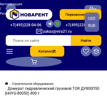
Авторизация
₽
/
Регистрация
Перезвоните мне
USD
+7(495)228-04-06
+7(495)228-06-56
RUB
zakaz@vira21.ru
Найти
Каталог
Строительное оборудование
Домкрат гидравлический грузовой TOR ДУ800П50
(HHYG-80050) 800 т