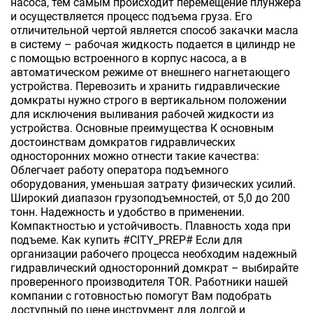
насоса, тем самым происходит перемещение плунжера
и осуществляется процесс подъема груза. Его
отличительной чертой является способ закачки масла
в систему – рабочая жидкость подается в цилиндр не
с помощью встроенного в корпус насоса, а в
автоматическом режиме от внешнего нагнетающего
устройства. Перевозить и хранить гидравлические
домкраты нужно строго в вертикальном положении
для исключения выливания рабочей жидкости из
устройства. Основные преимущества К основным
достоинствам домкратов гидравлических
односторонних можно отнести такие качества:
Облегчает работу оператора подъемного
оборудования, уменьшая затрату физических усилий.
Широкий диапазон грузоподъемностей, от 5,0 до 200
тонн. Надежность и удобство в применении.
Компактностью и устойчивость. Плавность хода при
подъеме. Как купить #CITY_PREP# Если для
организации рабочего процесса необходим надежный
гидравлический односторонний домкрат – выбирайте
проверенного производителя TOR. Работники нашей
компании с готовностью помогут Вам подобрать
доступный по цене инструмент для долгой и