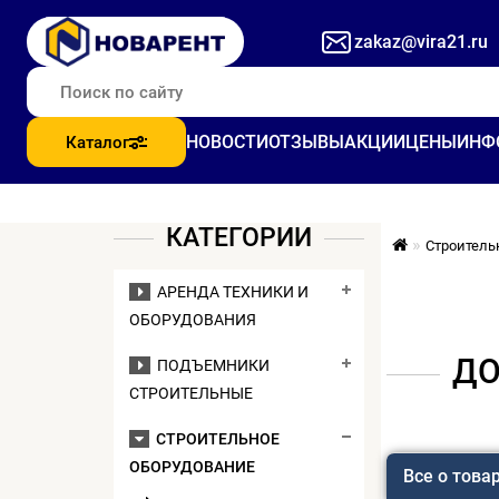
zakaz@vira21.ru
НОВОСТИ
ОТЗЫВЫ
АКЦИИ
ЦЕНЫ
ИНФ
Каталог
КАТЕГОРИИ
Строитель
АРЕНДА ТЕХНИКИ И
ОБОРУДОВАНИЯ
ДО
ПОДЪЕМНИКИ
СТРОИТЕЛЬНЫЕ
СТРОИТЕЛЬНОЕ
ОБОРУДОВАНИЕ
Все о това