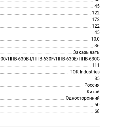
45
122
172
122
45
10,0
36
Заказывать
00/HHB-630B-I/HHB-630F/HHB-630E/HHB-630C
111
TOR Industries
85
Россия
Китай
Односторонний
50
68