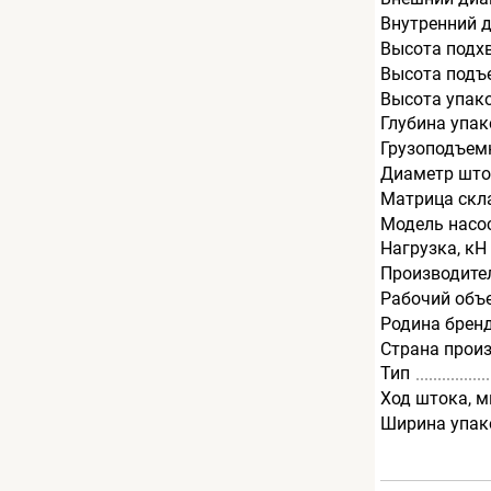
Внутренний 
Высота подх
Высота подъ
Высота упак
Глубина упак
Грузоподъемн
Диаметр што
Матрица скл
Модель насо
Нагрузка, кН
Производите
Рабочий объ
Родина брен
Страна прои
Тип
Ход штока, 
Ширина упак