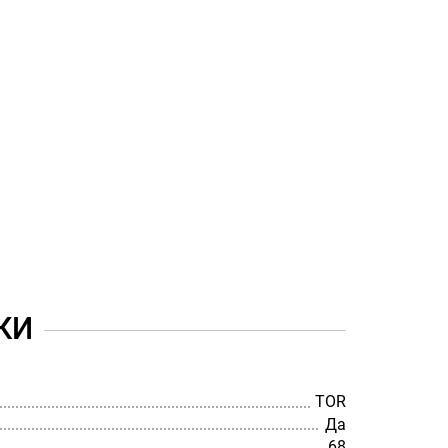
КИ
TOR
Да
68