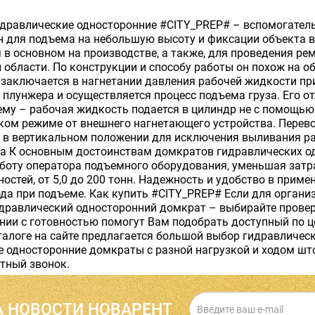
дравлические односторонние #CITY_PREP# – вспомогател
 для подъема на небольшую высоту и фиксации объекта в
 в основном на производстве, а также, для проведения р
 области. По конструкции и способу работы он похож на 
 заключается в нагнетании давления рабочей жидкости п
плунжера и осуществляется процесс подъема груза. Его о
ему – рабочая жидкость подается в цилиндр не с помощью 
ком режиме от внешнего нагнетающего устройства. Перев
 в вертикальном положении для исключения выливания ра
а К основным достоинствам домкратов гидравлических од
боту оператора подъемного оборудования, уменьшая затр
остей, от 5,0 до 200 тонн. Надежность и удобство в прим
да при подъеме. Как купить #CITY_PREP# Если для органи
дравлический односторонний домкрат – выбирайте провер
ии с готовностью помогут Вам подобрать доступный по ц
талоге на сайте предлагается большой выбор гидравлическ
 односторонние домкраты с разной нагрузкой и ходом што
тный звонок.
 НОВОСТИ НОВАРЕНТ