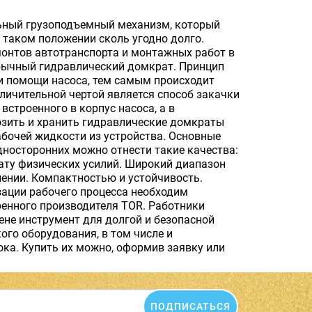
ьный грузоподъемный механизм, который
 таком положении сколь угодно долго.
емонтов автотранспорта и монтажных работ в
обычный гидравлический домкрат. Принцип
ри помощи насоса, тем самым происходит
тличительной чертой является способ закачки
встроенного в корпус насоса, а в
озить и хранить гидравлические домкраты
бочей жидкости из устройства. Основные
носторонних можно отнести такие качества:
ату физических усилий. Широкий диапазон
енении. Компактностью и устойчивость.
зации рабочего процесса необходим
енного производителя TOR. Работники
ене инструмент для долгой и безопасной
ого оборудования, в том числе и
ка. Купить их можно, оформив заявку или
ПОДПИСАТЬСЯ