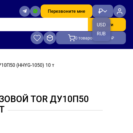
₽
Перезвоните мне
Найти
USD
RUB
0
товаров, на 0.00 ₽
10П50 (HHYG-1050) 10 т
ЗОВОЙ TOR ДУ10П50
Т