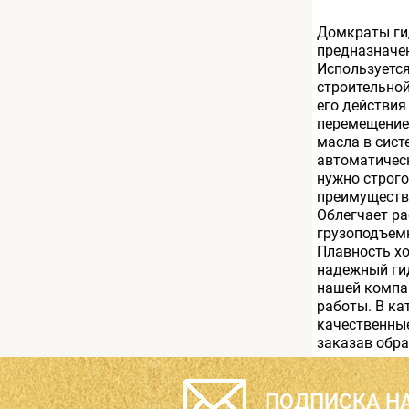
Домкраты ги
предназначен
Используется
строительной
его действия
перемещение 
масла в сист
автоматичес
нужно строго
преимуществ
Облегчает ра
грузоподъемн
Плавность хо
надежный ги
нашей компан
работы. В ка
качественные
заказав обра
ПОДПИСКА НА