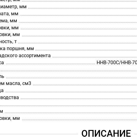
диаметр, мм
вата, мм
ема, мм
овки, мм
овки, мм
ость, т
ка поршня, мм
адского ассортимента
са
HHB-700C/HHB-70
ль
ем масла, см3
да
зводства
мм
овки, мм
ОПИСАНИЕ