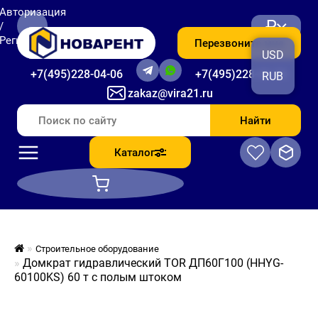
Авторизация
₽
/
Регистрация
Перезвоните мне
USD
+7(495)228-04-06
+7(495)228-06-56
RUB
zakaz@vira21.ru
Найти
Каталог
Строительное оборудование
Домкрат гидравлический TOR ДП60Г100 (HHYG-
60100KS) 60 т с полым штоком