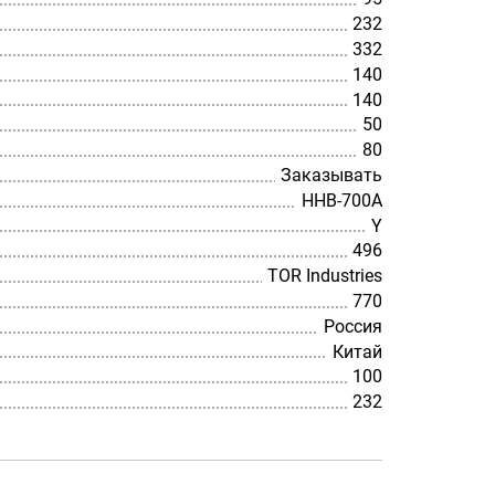
232
332
140
140
50
80
Заказывать
HHB-700A
Y
496
TOR Industries
770
Россия
Китай
100
232