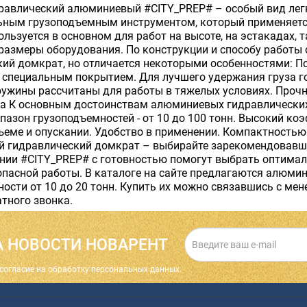
равлический алюминиевый #CITY_PREP# – особый вид лег
ьным грузоподъемным инструментом, который применяетс
ользуется в основном для работ на высоте, на эстакадах, 
размеры оборудования. По конструкции и способу работы
ий домкрат, но отличается некоторыми особенностями: П
 специальным покрытием. Для лучшего удержания груза г
ружины рассчитаны для работы в тяжелых условиях. Проч
а К основным достоинствам алюминиевых гидравлических
азон грузоподъемностей - от 10 до 100 тонн. Высокий ко
ъеме и опускании. Удобство в применении. Компактностью
 гидравлический домкрат – выбирайте зарекомендовавше
ии #CITY_PREP# с готовностью помогут выбрать оптималь
опасной работы. В каталоге на сайте предлагаются алюм
ости от 10 до 20 тонн. Купить их можно связавшись с мен
тного звонка.
 НОВОСТИ НОВАРЕНТ
cогласие на обработку персональных данных.