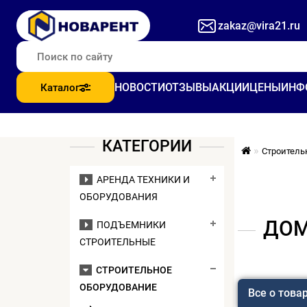
zakaz@vira21.ru
НОВОСТИ
ОТЗЫВЫ
АКЦИИ
ЦЕНЫ
ИНФ
Каталог
КАТЕГОРИИ
Строитель
АРЕНДА ТЕХНИКИ И
ОБОРУДОВАНИЯ
ДОМ
ПОДЪЕМНИКИ
СТРОИТЕЛЬНЫЕ
СТРОИТЕЛЬНОЕ
ОБОРУДОВАНИЕ
Все о това