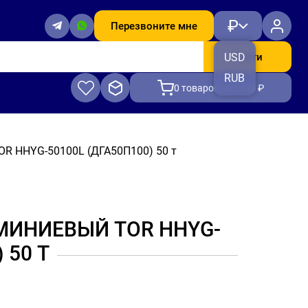
₽
Перезвоните мне
Найти
USD
RUB
0
товаров, на 0.00 ₽
R HHYG-50100L (ДГА50П100) 50 т
ИНИЕВЫЙ TOR HHYG-
 50 Т