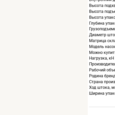
Высота подх
Высота подъ
Высота упак
Глубина упак
Грузоподъемн
Диаметр што
Матрица скл
Модель насо
Можно купит
Нагрузка, кН
Производите
Рабочий объ
Родина брен
Страна прои
Ход штока, 
Ширина упак