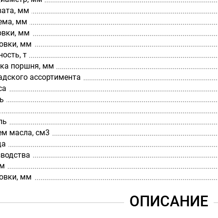
вата, мм
ема, мм
овки, мм
овки, мм
ость, т
ка поршня, мм
адского ассортимента
са
ь
ль
ем масла, см3
да
зводства
мм
овки, мм
ОПИСАНИЕ