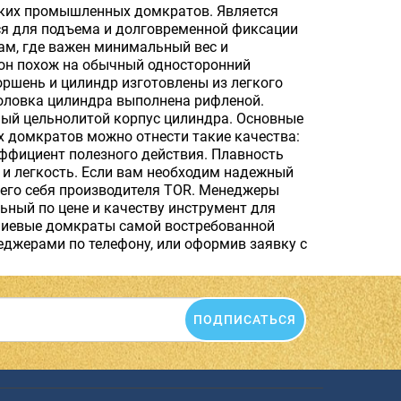
ких промышленных домкратов. Является
я для подъема и долговременной фиксации
там, где важен минимальный вес и
 он похож на обычный односторонний
оршень и цилиндр изготовлены из легкого
оловка цилиндра выполнена рифленой.
ный цельнолитой корпус цилиндра. Основные
 домкратов можно отнести такие качества:
эффициент полезного действия. Плавность
 и легкость. Если вам необходим надежный
го себя производителя TOR. Менеджеры
ный по цене и качеству инструмент для
иниевые домкраты самой востребованной
еджерами по телефону, или оформив заявку с
ПОДПИСАТЬСЯ