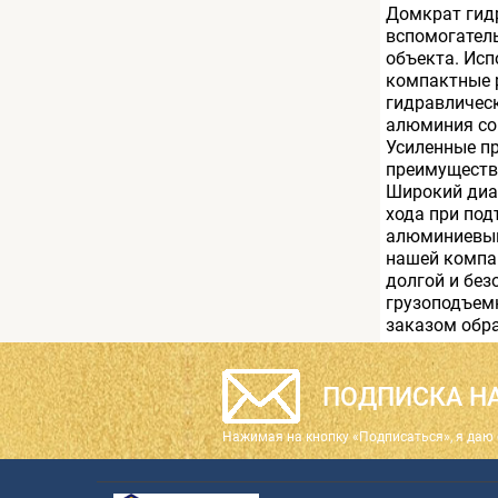
Домкрат гид
вспомогател
объекта. Исп
компактные 
гидравлическ
алюминия со
Усиленные п
преимуществ
Широкий диап
хода при под
алюминиевый
нашей компан
долгой и без
грузоподъемн
заказом обра
ПОДПИСКА НА
Нажимая на кнопку «Подписаться», я даю 