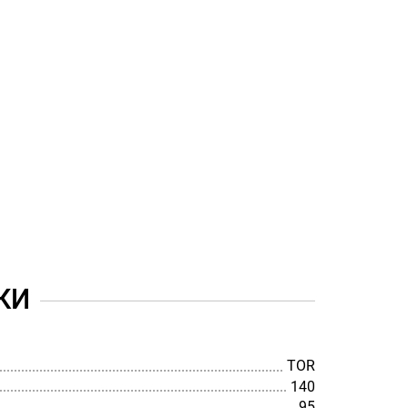
КИ
TOR
140
95