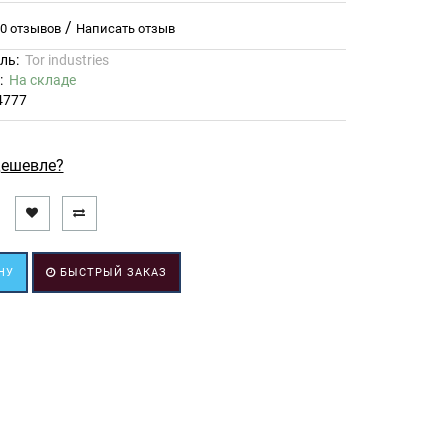
/
0 отзывов
Написать отзыв
ль:
Tor industries
ь:
На складе
4777
ешевле?
НУ
БЫСТРЫЙ ЗАКАЗ