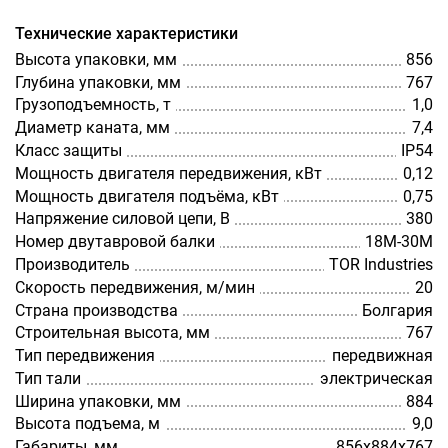
Технические характеристики
Высота упаковки, мм
856
Глубина упаковки, мм
767
Грузоподъемность, т
1,0
Диаметр каната, мм
7,4
Класс защиты
IP54
Мощность двигателя передвижения, кВт
0,12
Мощность двигателя подъёма, кВт
0,75
Напряжение силовой цепи, В
380
Номер двутавровой балки
18М-30М
Производитель
TOR Industries
Скорость передвижения, м/мин
20
Страна производства
Болгария
Строительная высота, мм
767
Тип передвижения
передвижная
Тип тали
электрическая
Ширина упаковки, мм
884
Высота подъема, м
9,0
Габариты, мм
856х884х767