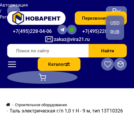
Авторизация
₽
/
Регистрация
Перезвоните мне
USD
+7(495)228-04-06
+7(495)228-06-56
RUB
zakaz@vira21.ru
Найти
Каталог
Строительное оборудование
Таль электрическая г/п 1,0 т Н - 9 м, тип 13Т10326