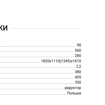
КИ
90
500
280
1820х1110(1345)х1610
2,2
380
455
350
редуктор
Польша