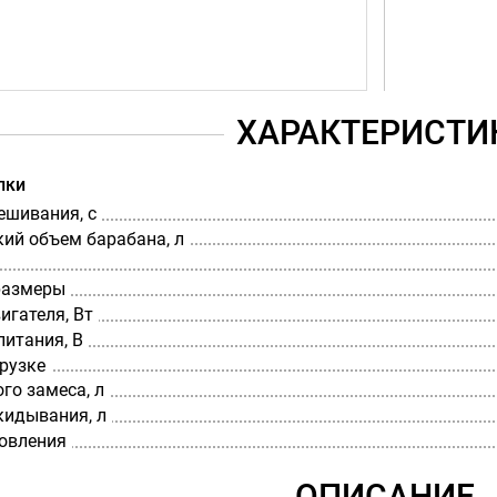
ХАРАКТЕРИСТИ
лки
ешивания, с
ий объем барабана, л
размеры
игателя, Вт
итания, В
рузке
го замеса, л
кидывания, л
товления
ОПИСАНИЕ