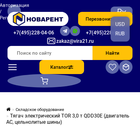
Авторизация
₽
/
Регистрация
Перезвоните мне
USD
+7(495)228-04-06
+7(495)228-06-56
RUB
zakaz@vira21.ru
Найти
Каталог
Складское оборудование
Тягач электрический TOR 3,0 т QDD30E (двигатель
AC, цельнолитые шины)