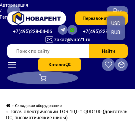
Авторизация
₽
/
Регистрация
Перезвоните мне
USD
+7(495)228-04-06
+7(495)228-06-56
RUB
zakaz@vira21.ru
Найти
Каталог
Складское оборудование
Тягач электрический TOR 10,0 т QDD100 (двигатель
DC, пневматические шины)