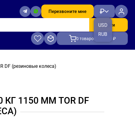
₽
Перезвоните мне
Найти
USD
RUB
0
товаров, на 0.00 ₽
R DF (резиновые колеса)
КГ 1150 ММ TOR DF
ЕСА)