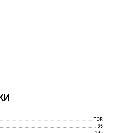
КИ
TOR
85
195