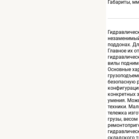
Габариты, м
Гидравлическ
незаменимый
поддонах. Дл
Главное их о
гидравлическ
вилы подним
Основные хар
грузоподъем
безопасную 
конфигураци
конкретных 
умения. Можн
техники. Мал
тележка изг
грузы, весом
ремонтоприг
гидравлическ
складского т