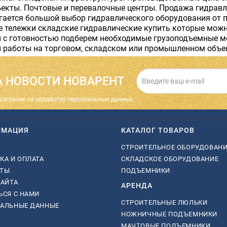
ъекты. Почтовые и перевалочные центры. Продажа гидрав
гается большой выбор гидравлического оборудования от п
 тележки складские гидравлические купить которые можно
ы с готовностью подберем необходимые грузоподъемные м
 работы на торговом, складском или промышленном объек
 НОВОСТИ НОВАРЕНТ
cогласие на обработку персональных данных.
РМАЦИЯ
КАТАЛОГ ТОВАРОВ
СТРОИТЕЛЬНОЕ ОБОРУДОВАН
КА И ОПЛАТА
СКЛАДСКОЕ ОБОРУДОВАНИЕ
КТЫ
ПОДЪЕМНИКИ
САЙТА
АРЕНДА
ЬСЯ С НАМИ
СТРОИТЕЛЬНЫЕ ЛЮЛЬКИ
НАЛЬНЫЕ ДАННЫЕ
НОЖНИЧНЫЕ ПОДЪЕМНИКИ
МАЧТОВЫЕ ПОДЪЕМНИКИ