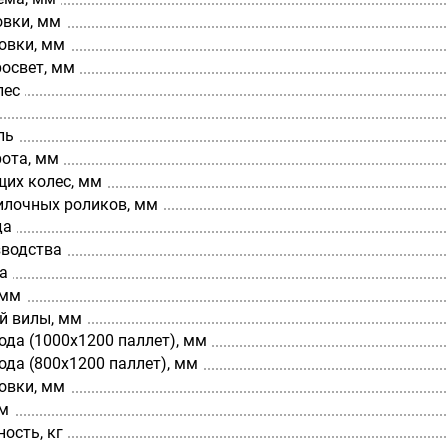
овки, мм
овки, мм
освет, мм
лес
ль
рота, мм
щих колес, мм
илочных роликов, мм
да
зводства
а
 мм
й вилы, мм
да (1000х1200 паллет), мм
да (800х1200 паллет), мм
овки, мм
мм
ость, кг