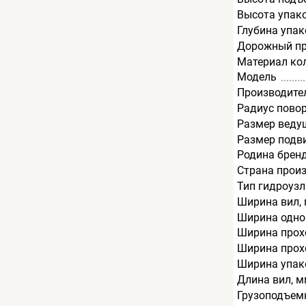
Высота упак
Глубина упак
Дорожный пр
Материал ко
Модель
Производите
Радиус пово
Размер веду
Размер подв
Родина брен
Страна прои
Тип гидроузл
Ширина вил,
Ширина одно
Ширина прохо
Ширина прохо
Ширина упак
Длина вил, 
Грузоподъемн