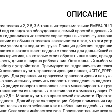
м
ОПИСАНИЕ
ие тележки 2, 2.5, 3.5 тонн в интернет-магазине EME54.RU
 вид складского оборудования, самый простой и дешевый 
я гидравлических тележек характерны высокая функциона
тличие от обычных тележек заключается в том, что эти у
им узлом для поднятия груза. Принцип действия гидравли
аются и захватывают поддон с товаром для дальнейшей е
актеристики, на которые стоит обратить внимание, прежд
ность, длина и ширина рабочих вил. Оптимальный выбор 
работу с устройством. Преимущества гидравлических тел
й позволяет купить транспортировщик паллет, #CITY_PRE
задач. Для управления процессом транспортировки не ну
о значительно увеличить скорость проведения складских
ый радиус поворота позволяет легко маневрировать с груз
отавливается из надежных материалов и комплектующих. 
 до 2,5 т. Можно купить по приемлемой стоимости. Просто
одность. Долгий срок эксплуатации. Сфера применения ги
ая тележка востребована как в небольших подсобных поме
ипа: Складская инфраструктура. Производственные цеха з