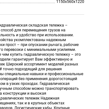
1150х560х1220
 Гидравлическая складская тележка –
способ для перемещения грузов на
льность и удобство при использовании.
стройства укомплектованы надежным
ки прост – при опускании рычага, рабочие
го перевозки с минимальными усилиями.
е чем купить гидравлическую тележку – это
модели гарантирует Вам эффективную и
ежек Широкий ассортимент моделей разных
P# точно подходящий для решения
жны специальные навыки и профессиональные
 операций без применения дорогостоящей
ом в узких проходах. Гидравлическая
Ручным способом можно транспортировать
та конструкции и высокая
дравлических тележек Надежная
щениях, так и в крупных объектах
аводов. Логистические хабы. Крупные