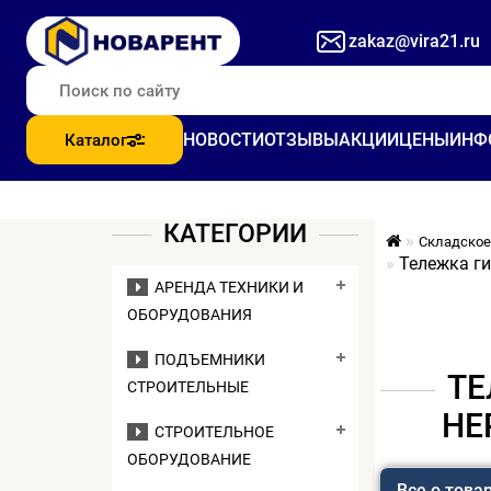
zakaz@vira21.ru
НОВОСТИ
ОТЗЫВЫ
АКЦИИ
ЦЕНЫ
ИНФ
Каталог
КАТЕГОРИИ
Складское
Тележка г
АРЕНДА ТЕХНИКИ И
ОБОРУДОВАНИЯ
ПОДЪЕМНИКИ
ТЕ
СТРОИТЕЛЬНЫЕ
НЕ
СТРОИТЕЛЬНОЕ
ОБОРУДОВАНИЕ
Все о това