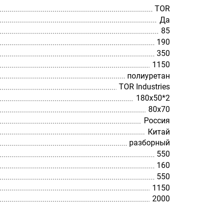
TOR
Да
85
190
350
1150
полиуретан
TOR Industries
180х50*2
80х70
Россия
Китай
разборный
550
160
550
1150
2000