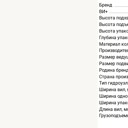
Бренд
ВИ+
Высота подх
Высота подъ
Высота упак
Глубина упак
Материал ко
Производите
Размер веду
Размер подв
Родина брен
Страна прои
Тип гидроузл
Ширина вил,
Ширина одно
Ширина упак
Длина вил, 
Грузоподъемн