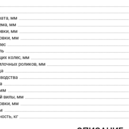
вата, мм
ема, мм
овки, мм
овки, мм
лес
ль
щих колес, мм
илочных роликов, мм
да
зводства
а
 мм
й вилы, мм
овки, мм
мм
ость, кг