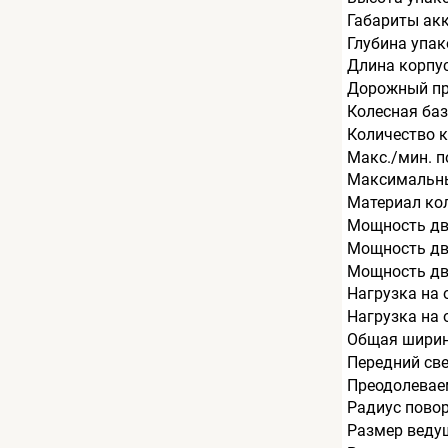
Габариты ак
Глубина упак
Длина корпу
Дорожный пр
Колесная баз
Количество к
Макс./мин. п
Максимальный
Материал ко
Мощность дв
Мощность дви
Мощность дв
Нагрузка на о
Нагрузка на о
Общая ширин
Передний све
Преодолеваем
Радиус пово
Размер веду