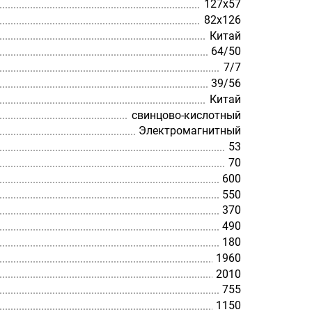
127х57
82х126
Китай
64/50
7/7
39/56
Китай
свинцово-кислотный
Электромагнитный
53
70
600
550
370
490
180
1960
2010
755
1150