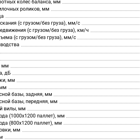
ротных колес баланса, мм
илочных роликов, мм
да
скания (с грузом/без груза), мм/с
едвижения (с грузом/без груза), км/ч
ъема (с грузом/без груза), мм/с
зводства
, мм
а, дБ
ки, мм
 мм
ной базы, задняя, мм
ной базы, передняя, мм
й вилы, мм
да (1000х1200 паллет), мм
да (800х1200 паллет), мм
овки, мм
мм