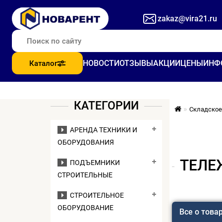
zakaz@vira21.ru
НОВОСТИ
ОТЗЫВЫ
АКЦИИ
ЦЕНЫ
ИНФ
Каталог
КАТЕГОРИИ
Складское
АРЕНДА ТЕХНИКИ И
ОБОРУДОВАНИЯ
ТЕЛЕЖ
ПОДЪЕМНИКИ
СТРОИТЕЛЬНЫЕ
СТРОИТЕЛЬНОЕ
ОБОРУДОВАНИЕ
Все о това