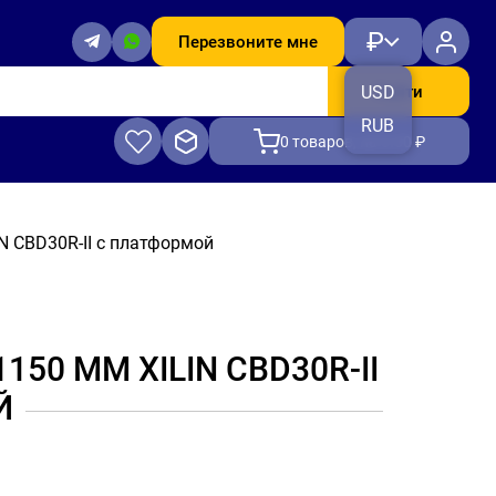
₽
Перезвоните мне
Найти
USD
RUB
0
товаров, на 0.00 ₽
N CBD30R-II с платформой
50 ММ XILIN CBD30R-II
Й