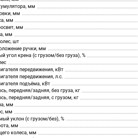
кумулятора, мм
овки, мм
са, мм
освет, мм
а, мм
олес, шт
оложение ручки, мм
 угол крена (с грузом/без груза), %
лес
игателя передвижения, кВт
гателя передвижения, л.с.
игателя подъёма, кВт
сь, передняя/задняя, без груза, кг
сь, передняя/задняя, с грузом, кг
а, мм
с, мм
ый уклон (с грузом/без), %
рота, мм
щего колеса, мм