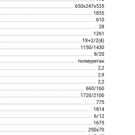
650х247х535
1835
610
28
1261
1X+2/2(4)
1150/1430
8/20
полиуретан
2,2
2,9
2,2
660/160
1720/2100
775
1814
6/12
1675
250х70