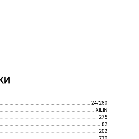
КИ
24/280
XILIN
275
82
202
770