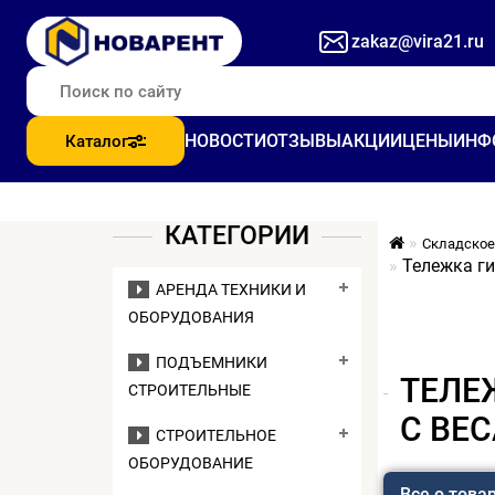
zakaz@vira21.ru
НОВОСТИ
ОТЗЫВЫ
АКЦИИ
ЦЕНЫ
ИНФ
Каталог
КАТЕГОРИИ
Складское
Тележка ги
АРЕНДА ТЕХНИКИ И
ОБОРУДОВАНИЯ
ПОДЪЕМНИКИ
ТЕЛЕЖ
СТРОИТЕЛЬНЫЕ
С ВЕ
СТРОИТЕЛЬНОЕ
ОБОРУДОВАНИЕ
Все о това