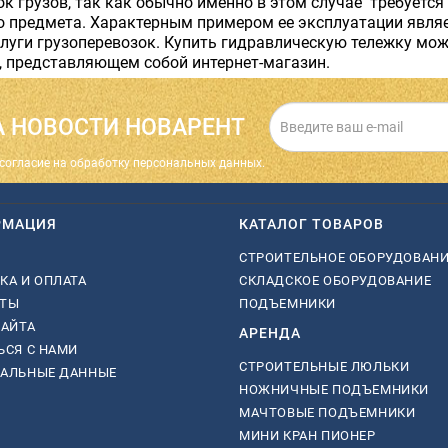
к грузов, так как обычно именно в этом случае требуется
 предмета. Характерным примером ее эксплуатации являе
луги грузоперевозок. Купить гидравлическую тележку мож
, представляющем собой интернет-магазин.
 НОВОСТИ НОВАРЕНТ
cогласие на обработку персональных данных.
РМАЦИЯ
КАТАЛОГ ТОВАРОВ
СТРОИТЕЛЬНОЕ ОБОРУДОВАН
КА И ОПЛАТА
СКЛАДСКОЕ ОБОРУДОВАНИЕ
КТЫ
ПОДЪЕМНИКИ
САЙТА
АРЕНДА
ЬСЯ С НАМИ
СТРОИТЕЛЬНЫЕ ЛЮЛЬКИ
НАЛЬНЫЕ ДАННЫЕ
НОЖНИЧНЫЕ ПОДЪЕМНИКИ
МАЧТОВЫЕ ПОДЪЕМНИКИ
МИНИ КРАН ПИОНЕР