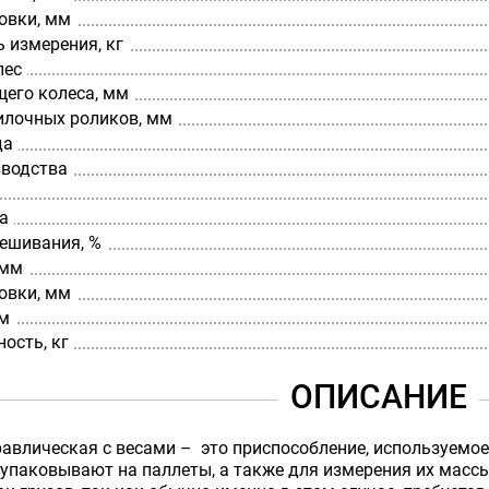
овки, мм
 измерения, кг
лес
щего колеса, мм
илочных роликов, мм
да
зводства
а
вешивания, %
 мм
овки, мм
мм
ость, кг
ОПИСАНИЕ
авлическая с весами – это приспособление, используемое
 упаковывают на паллеты, а также для измерения их массы