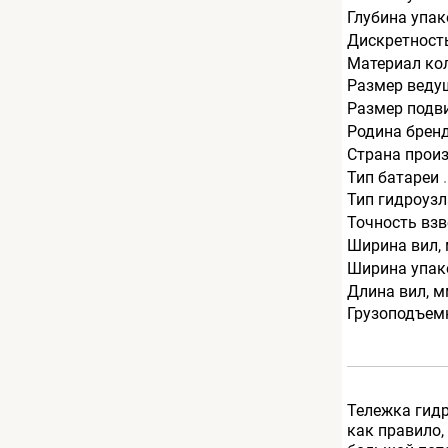
Глубина упак
Дискретность
Материал ко
Размер веду
Размер подв
Родина брен
Страна прои
Тип батареи
Тип гидроузл
Точность вз
Ширина вил,
Ширина упак
Длина вил, 
Грузоподъемн
Тележка гидр
как правило,