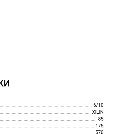
КИ
6/10
XILIN
85
175
570