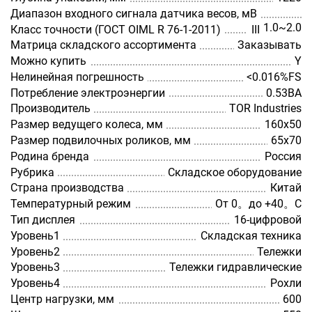
Диапазон входного сигнала датчика весов, мВ
1.0~2.0
Класс точности (ГОСТ OIML R 76-1-2011)
III
Матрица складского ассортимента
Заказывать
Можно купить
Y
Нелинейная погрешность
<0.016%FS
Потребление электроэнергии
0.53ВА
Производитель
TOR Industries
Размер ведущего колеса, мм
160х50
Размер подвилочных роликов, мм
65х70
Родина бренда
Россия
Рубрика
Складское оборудование
Страна производства
Китай
Температурный режим
От 0。до +40。C
Тип дисплея
16-цифровой
Уровень1
Складская техника
Уровень2
Тележки
Уровень3
Тележки гидравлические
Уровень4
Рохли
Центр нагрузки, мм
600