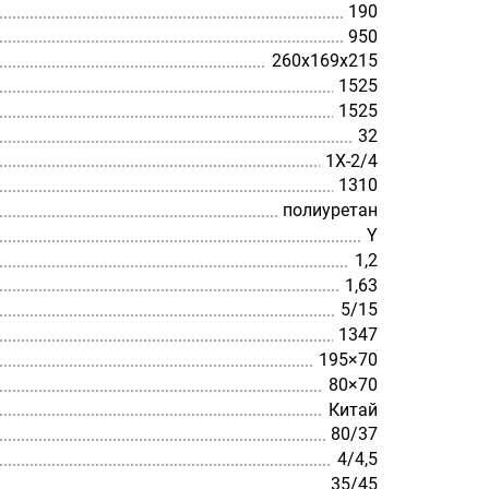
190
950
260х169х215
1525
1525
32
1X-2/4
1310
полиуретан
Y
1,2
1,63
5/15
1347
195×70
80×70
Китай
80/37
4/4,5
35/45