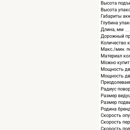
Высота подъ
Высота упак
Габариты ак
Глубина упак
Длина, мм
Дорожный пр
Количество к
Макс./мин. п
Материал ко
Можно купит
Мощность дв
Мощность дви
Преодолеваем
Радиус пово
Размер веду
Размер подв
Родина брен
Скорость опу
Скорость пер
Скорость под