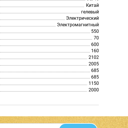
Китай
гелевый
Электрический
Электромагнитный
550
70
600
160
2102
2005
685
685
1150
2000