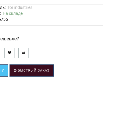
ль:
Tor industries
ь:
На складе
5755
ешевле?
НУ
БЫСТРЫЙ ЗАКАЗ