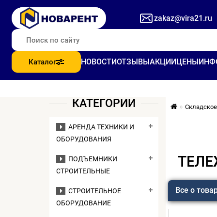
zakaz@vira21.ru
НОВОСТИ
ОТЗЫВЫ
АКЦИИ
ЦЕНЫ
ИНФ
Каталог
КАТЕГОРИИ
Складское
АРЕНДА ТЕХНИКИ И
ОБОРУДОВАНИЯ
ТЕЛЕ
ПОДЪЕМНИКИ
СТРОИТЕЛЬНЫЕ
Все о това
СТРОИТЕЛЬНОЕ
ОБОРУДОВАНИЕ