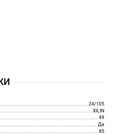
КИ
24/105
XILIN
49
Да
85