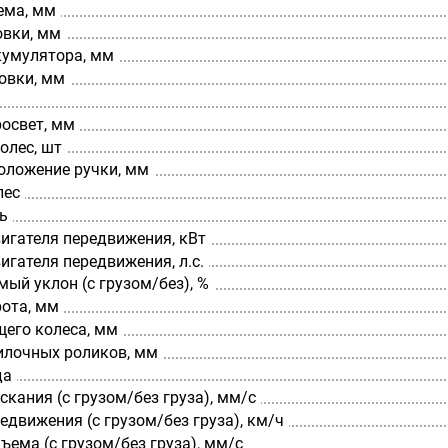
ема, мм
овки, мм
кумулятора, мм
овки, мм
освет, мм
олес, шт
оложение ручки, мм
лес
ь
игателя передвижения, кВт
гателя передвижения, л.с.
ый уклон (с грузом/без), %
рота, мм
щего колеса, мм
илочных роликов, мм
да
скания (с грузом/без груза), мм/с
едвижения (с грузом/без груза), км/ч
ъема (с грузом/без груза), мм/с