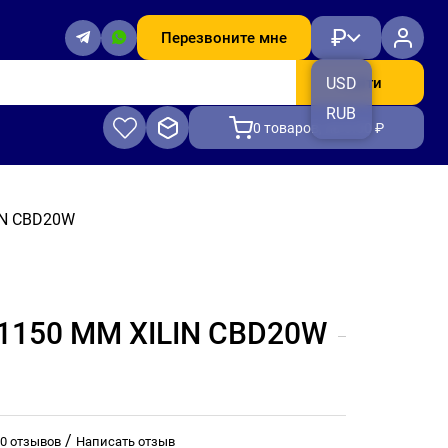
₽
Перезвоните мне
Найти
USD
RUB
0
товаров, на 0.00 ₽
IN CBD20W
1150 ММ XILIN CBD20W
/
0 отзывов
Написать отзыв