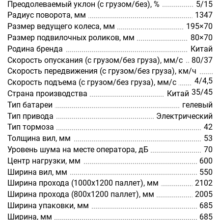
Преодолеваемый уклон (с грузом/без), %
5/15
Радиус поворота, мм
1347
Размер ведущего колеса, мм
195×70
Размер подвилочных роликов, мм
80×70
Родина бренда
Китай
Скорость опускания (с грузом/без груза), мм/с
80/37
Скорость передвижения (с грузом/без груза), км/ч
4/4,5
Скорость подъема (с грузом/без груза), мм/с
35/45
Страна производства
Китай
Тип батареи
гелевый
Тип привода
Электрический
Тип тормоза
42
Толщина вил, мм
53
Уровень шума на месте оператора, дБ
70
Центр нагрузки, мм
600
Ширина вил, мм
550
Ширина прохода (1000х1200 паллет), мм
2102
Ширина прохода (800х1200 паллет), мм
2005
Ширина упаковки, мм
685
Ширина, мм
685