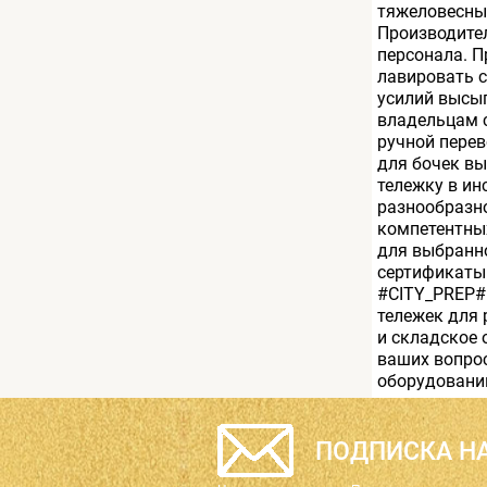
тяжеловесные
Производител
персонала. П
лавировать 
усилий высы
владельцам с
ручной перев
для бочек вы
тележку в ин
разнообразно
компетентны
для выбранно
сертификаты 
#CITY_PREP# 
тележек для 
и складское 
ваших вопрос
оборудованию
ПОДПИСКА НА