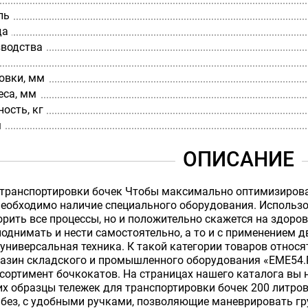
ль
да
зводства
овки, мм
еса, мм
ость, кг
м
ОПИСАНИЕ
 транспортировки бочек Чтобы максимально оптимизиров
еобходимо наличие специального оборудования. Использо
рить все процессы, но и положительно скажется на здоров
однимать и нести самостоятельно, а то и с применением дв
универсальная техника. К такой категории товаров относя
газин складского и промышленного оборудования «EME54.
ортимент бочкокатов. На страницах нашего каталога вы 
 образцы тележек для транспортировки бочек 200 литров.
 без, с удобными ручками, позволяющие маневрировать г