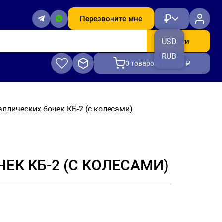
₽
Перезвоните мне
Найти
USD
RUB
0
товаров, на 0.00 ₽
ллических бочек КБ-2 (с колесами)
ЕК КБ-2 (С КОЛЕСАМИ)