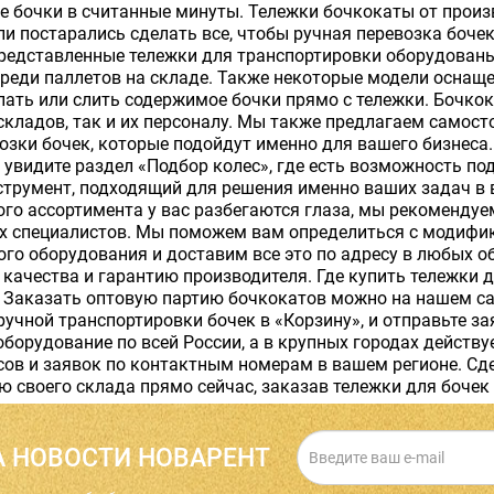
 бочки в считанные минуты. Тележки бочкокаты от произ
и постарались сделать все, чтобы ручная перевозка боче
редставленные тележки для транспортировки оборудованы
среди паллетов на складе. Также некоторые модели осна
пать или слить содержимое бочки прямо с тележки. Бочко
кладов, так и их персоналу. Мы также предлагаем самост
озки бочек, которые подойдут именно для вашего бизнеса
 увидите раздел «Подбор колес», где есть возможность по
струмент, подходящий для решения именно ваших задач в 
го ассортимента у вас разбегаются глаза, мы рекоменду
х специалистов. Мы поможем вам определиться с модифика
го оборудования и доставим все это по адресу в любых о
качества и гарантию производителя. Где купить тележки д
Заказать оптовую партию бочкокатов можно на нашем сай
ручной транспортировки бочек в «Корзину», и отправьте 
оборудование по всей России, а в крупных городах действ
ов и заявок по контактным номерам в вашем регионе. Сд
 своего склада прямо сейчас, заказав тележки для бочек 
 НОВОСТИ НОВАРЕНТ