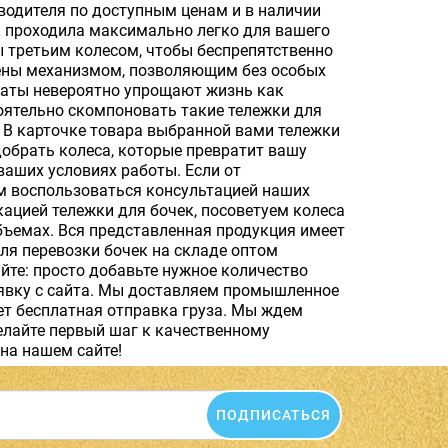
водителя по доступным ценам и в наличии
к проходила максимально легко для вашего
 третьим колесом, чтобы беспрепятственно
щены механизмом, позволяющим без особых
каты невероятно упрощают жизнь как
оятельно скомпоновать такие тележки для
. В карточке товара выбранной вами тележки
добрать колеса, которые превратит вашу
ваших условиях работы. Если от
ем воспользоваться консультацией наших
цией тележки для бочек, посоветуем колеса
бъемах. Вся представленная продукция имеет
ля перевозки бочек на складе оптом
те: просто добавьте нужное количество
заявку с сайта. Мы доставляем промышленное
ует бесплатная отправка груза. Мы ждем
елайте первый шаг к качественному
на нашем сайте!
ПОДПИСАТЬСЯ