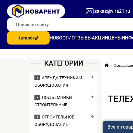
zakaz@vira21.ru
НОВОСТИ
ОТЗЫВЫ
АКЦИИ
ЦЕНЫ
ИНФ
Каталог
КАТЕГОРИИ
Складское
АРЕНДА ТЕХНИКИ И
ОБОРУДОВАНИЯ
ТЕЛЕ
ПОДЪЕМНИКИ
СТРОИТЕЛЬНЫЕ
СТРОИТЕЛЬНОЕ
ОБОРУДОВАНИЕ
Все о това