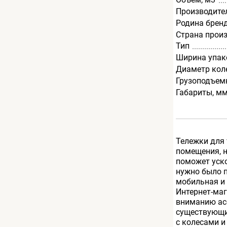
Производите
Родина брен
Страна прои
Тип
Ширина упак
Диаметр кол
Грузоподъемн
Габариты, м
Тележки для
помещения, н
поможет уско
нужно было п
мобильная и 
Интернет-ма
вниманию асс
существующих
с колесами и