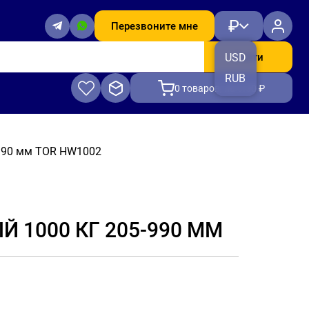
₽
Перезвоните мне
Найти
USD
RUB
0
товаров, на 0.00 ₽
-990 мм TOR HW1002
1000 КГ 205-990 ММ