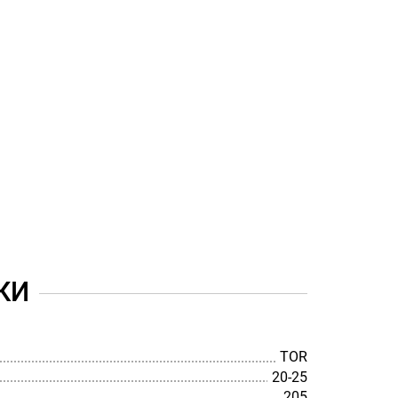
КИ
TOR
20-25
205