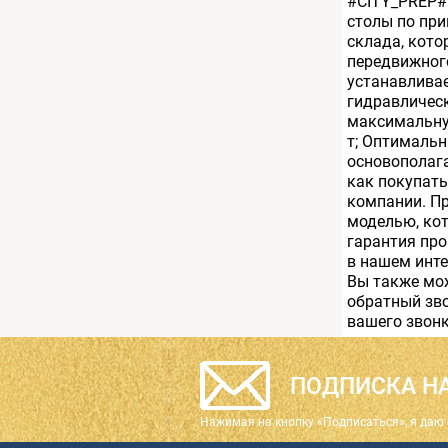
#CITY_PREP#
столы по при
склада, кот
передвижного
устанавливае
гидравлическ
максимальну
т; Оптималь
основополаг
как покупат
компании. Пр
моделью, кот
гарантия пр
в нашем инте
Вы также мож
обратный зво
вашего звон
ПОДПИСКА НА
Нажимая на кнопку «Подписаться», я даю 