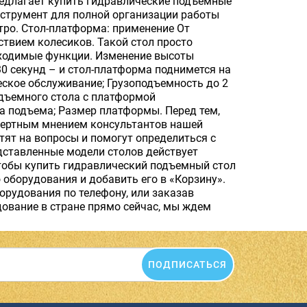
редлагает купить гидравлические подъемные
нструмент для полной организации работы
ро. Стол-платформа: применение От
твием колесиков. Такой стол просто
обходимые функции. Изменение высоты
30 секунд – и стол-платформа поднимется на
ское обслуживание; Грузоподъемность до 2
дъемного стола с платформой
 подъема; Размер платформы. Перед тем,
спертным мнением консультантов нашей
тят на вопросы и помогут определиться с
дставленные модели столов действует
тобы купить гидравлический подъемный стол
 оборудования и добавить его в «Корзину».
орудования по телефону, или заказав
дование в стране прямо сейчас, мы ждем
ПОДПИСАТЬСЯ