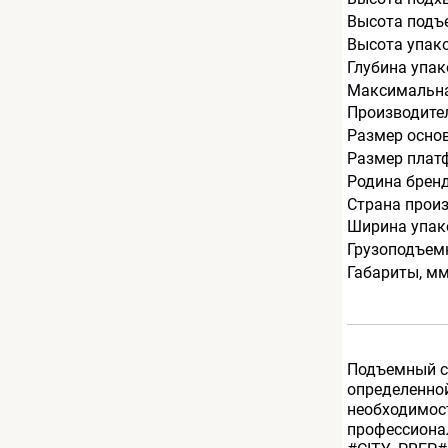
Высота подъ
Высота упак
Глубина упак
Максимальна
Производите
Размер осно
Размер плат
Родина брен
Страна прои
Ширина упак
Грузоподъемн
Габариты, м
Подъемный ст
определенной
необходимост
профессиона