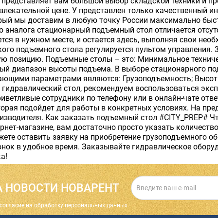
 представляет вам большой выбор складской техники и п
влекательной цене. У представлен только качественный и
орый мы доставим в любую точку России максимально быст
 аналога стационарный подъемный стол отличается отсутс
тся в нужном месте, и остается здесь, выполняя свои не
ого подъемного стола регулируется пультом управления. 
ю позицию. Подъемные столы – это: Минимальное техниче
ный диапазон высоты подъема. В выборе стационарного по
ающими параметрами являются: Грузоподъемность; Высота
ь гидравлический стол, рекомендуем воспользоваться эк
иветливые сотрудники по телефону или в онлайн-чате отве
орая подойдет для работы в конкретных условиях. На пре
оизводителя. Как заказать подъемный стол #CITY_PREP# Ч
рнет-магазине, вам достаточно просто указать количество
ете оставить заявку на приобретение грузоподъемного об
нок в удобное время. Заказывайте гидравлическое обору
ка!
 НОВОСТИ НОВАРЕНТ
cогласие на обработку персональных данных.