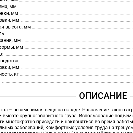
ема, мм
овки, мм
овки, мм
я высота, мм
ль
вания, мм
формы, мм
да
зводства
овки, мм
ость, кг
м
ОПИСАНИЕ
ол – незаменимая вещь на складе. Назначение такого агр
 высоте крупногабаритного груза. Использование подъемн
и многократно приседать и наклоняться во время работы
льных заболеваний; Комфортные условия труда на требуем