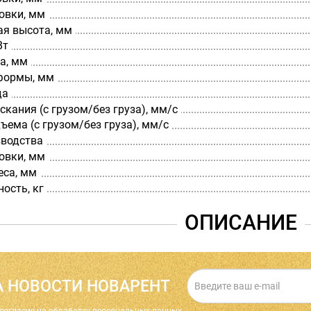
овки, мм
я высота, мм
Вт
а, мм
формы, мм
да
скания (с грузом/без груза), мм/с
ъема (с грузом/без груза), мм/с
зводства
овки, мм
еса, мм
ость, кг
ОПИСАНИЕ
 НОВОСТИ НОВАРЕНТ