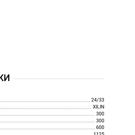
КИ
24/33
XILIN
300
300
600
1125