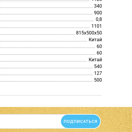
340
900
0,8
1101
815х500х50
Китай
60
60
Китай
540
127
500
ПОДПИСАТЬСЯ