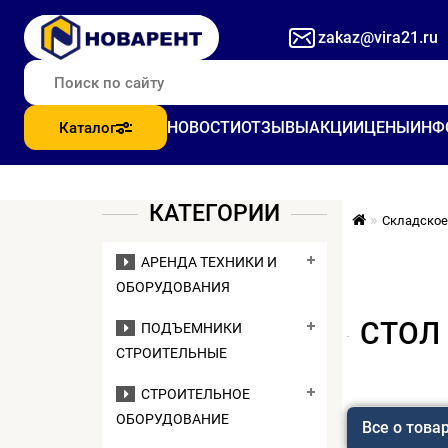
zakaz@vira21.ru
НОВОСТИ
ОТЗЫВЫ
АКЦИИ
ЦЕНЫ
ИНФ
Каталог
КАТЕГОРИИ
Складское
АРЕНДА ТЕХНИКИ И
ОБОРУДОВАНИЯ
СТОЛ
ПОДЪЕМНИКИ
СТРОИТЕЛЬНЫЕ
СТРОИТЕЛЬНОЕ
ОБОРУДОВАНИЕ
Все о това