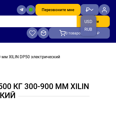
₽
Перезвоните мне
Найти
USD
RUB
0
товаров, на 0.00 ₽
 мм XILIN DP50 электрический
 КГ 300-900 ММ XILIN
СКИЙ