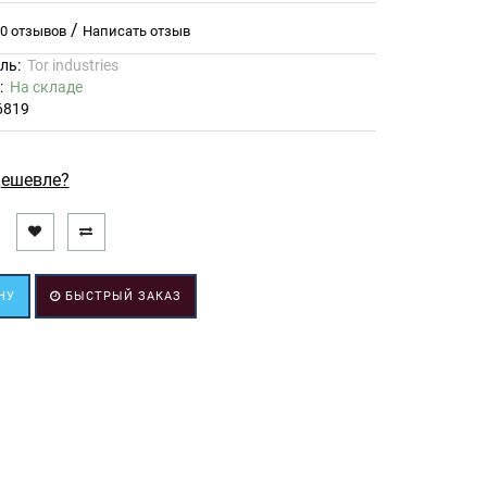
/
0 отзывов
Написать отзыв
ль:
Tor industries
ь:
На складе
6819
ешевле?
НУ
БЫСТРЫЙ ЗАКАЗ