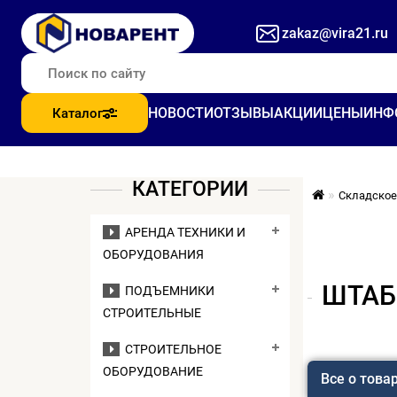
zakaz@vira21.ru
НОВОСТИ
ОТЗЫВЫ
АКЦИИ
ЦЕНЫ
ИНФ
Каталог
КАТЕГОРИИ
Складское
АРЕНДА ТЕХНИКИ И
ОБОРУДОВАНИЯ
ШТАБЕ
ПОДЪЕМНИКИ
СТРОИТЕЛЬНЫЕ
СТРОИТЕЛЬНОЕ
ОБОРУДОВАНИЕ
Все о това