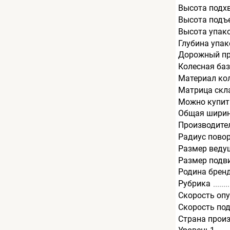
Высота подх
Высота подъ
Высота упак
Глубина упак
Дорожный пр
Колесная баз
Материал ко
Матрица скл
Можно купит
Общая ширин
Производите
Радиус пово
Размер веду
Размер подв
Родина брен
Рубрика
Скорость опу
Скорость под
Страна прои