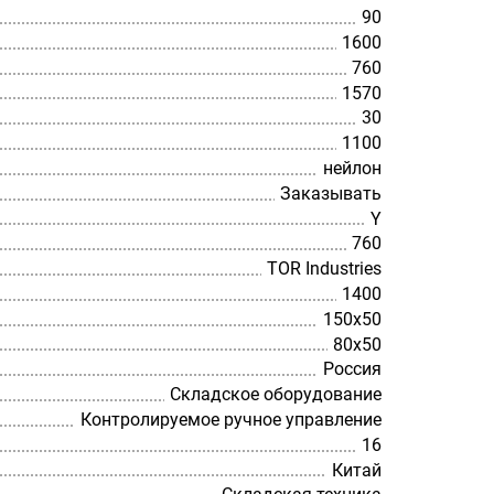
90
1600
760
1570
30
1100
нейлон
Заказывать
Y
760
TOR Industries
1400
150х50
80х50
Россия
Складское оборудование
Контролируемое ручное управление
16
Китай