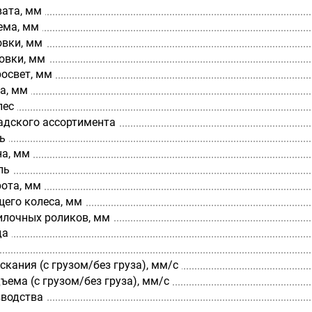
вата, мм
ема, мм
овки, мм
овки, мм
освет, мм
а, мм
лес
адского ассортимента
ь
а, мм
ль
рота, мм
щего колеса, мм
илочных роликов, мм
да
скания (с грузом/без груза), мм/с
ъема (с грузом/без груза), мм/с
зводства