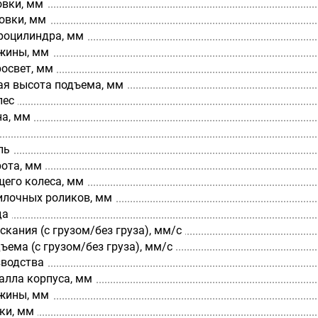
овки, мм
овки, мм
роцилиндра, мм
жины, мм
освет, мм
я высота подъема, мм
лес
а, мм
ль
рота, мм
щего колеса, мм
илочных роликов, мм
да
скания (с грузом/без груза), мм/с
ъема (с грузом/без груза), мм/с
зводства
алла корпуса, мм
жины, мм
ки, мм