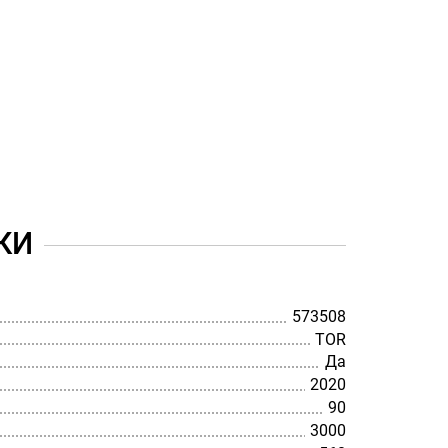
КИ
573508
TOR
Да
2020
90
3000