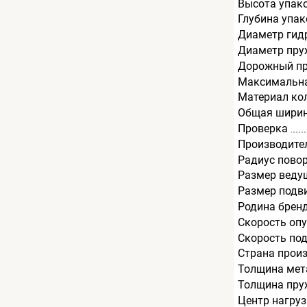
Высота упак
Глубина упак
Диаметр гид
Диаметр пру
Дорожный пр
Максимальна
Материал ко
Общая ширин
Проверка
Производите
Радиус пово
Размер веду
Размер подв
Родина брен
Скорость опу
Скорость под
Страна прои
Толщина мет
Толщина пру
Центр нагруз