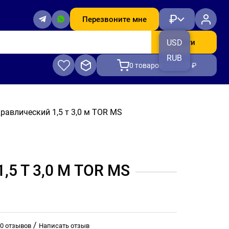
₽
Перезвоните мне
Найти
USD
RUB
0
товаров, на 0.00 ₽
равлический 1,5 т 3,0 м TOR MS
 Т 3,0 М TOR MS
/
0 отзывов
Написать отзыв