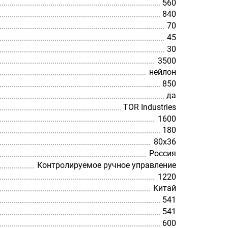
560
840
70
45
30
3500
нейлон
850
да
TOR Industries
1600
180
80х36
Россия
Контролируемое ручное управление
1220
Китай
541
541
600