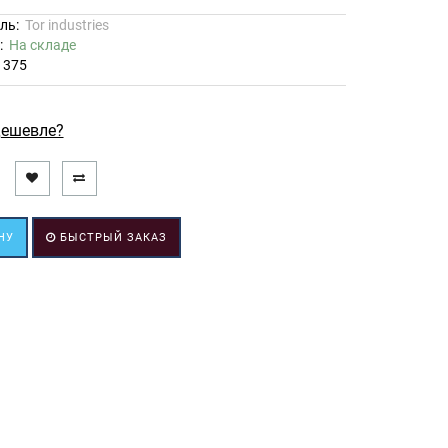
ль:
Tor industries
ь:
На складе
1375
ешевле?
НУ
БЫСТРЫЙ ЗАКАЗ